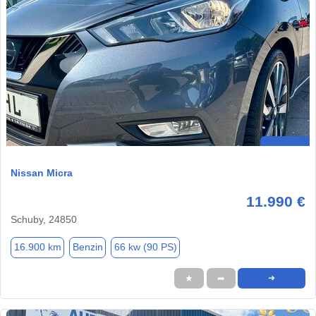
Nissan Micra
11.990 €
Schuby, 24850
16.900 km
Benzin
66 kw (90 PS)
★
➦
➜