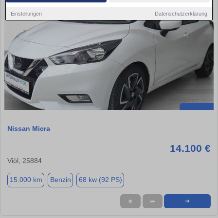
Einstellungen
Datenschutzerklärung
Nissan Micra
14.100 €
Viöl, 25884
15.000 km
Benzin
68 kw (92 PS)
★
➦
➜