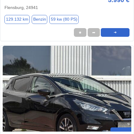
Flensburg, 24941
129.132 km
Benzin
59 kw (80 PS)
★
➦
➜