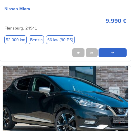
Nissan Micra
9.990 €
Flensburg, 24941
52.000 km
Benzin
66 kw (90 PS)
★
➦
➜