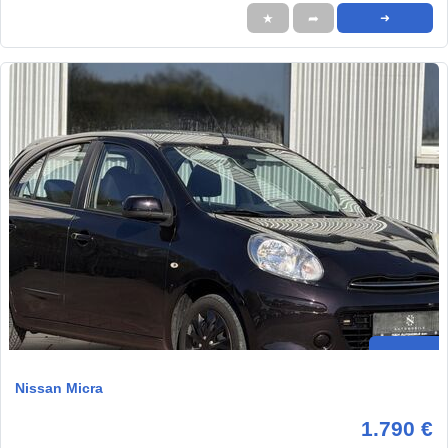
★
➦
➜
Nissan Micra
1.790 €