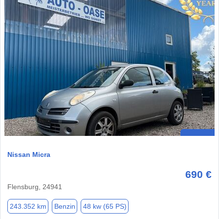
Nissan Micra
690 €
Flensburg, 24941
243.352 km
Benzin
48 kw (65 PS)