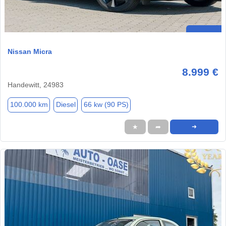
Nissan Micra
8.999 €
Handewitt, 24983
100.000 km
Diesel
66 kw (90 PS)
★
➦
➜