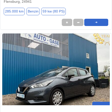
Flensburg, 24941
285.000 km
Benzin
59 kw (80 PS)
★
➦
➜