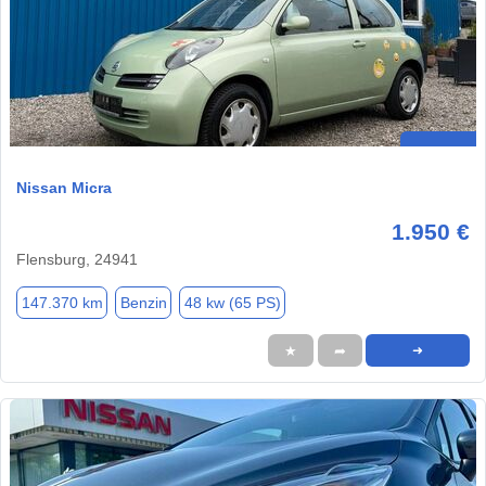
Nissan Micra
1.950 €
Flensburg, 24941
147.370 km
Benzin
48 kw (65 PS)
★
➦
➜