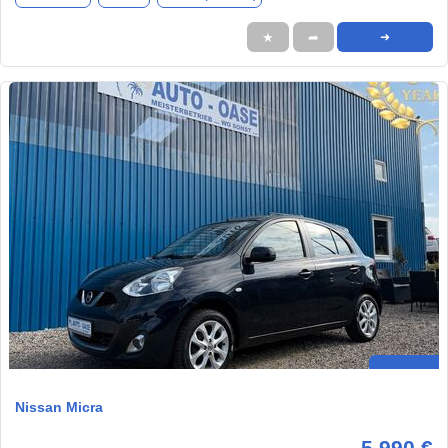
★
➦
➜
Nissan Micra
5.990 €