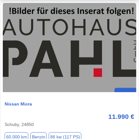
Nissan Micra
11.990 €
Schuby, 24850
60.000 km
Benzin
86 kw (117 PS)