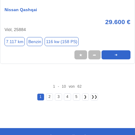
Nissan Qashqai
29.600 €
Viöl, 25884
7.117 km
Benzin
116 kw (158 PS)
★
➦
➜
1 - 10 von 62
1
2
3
4
5
❯
❯❯