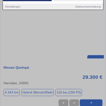
Einstellungen
Datenschutzerklärung
Nissan Qashqai
29.300 €
Harrislee, 24955
4.343 km
Hybrid (Benzin/Elekt
116 kw (158 PS)
★
➦
➜