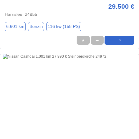
29.500 €
Harrislee, 24955
6.601 km
Benzin
116 kw (158 PS)
★
➦
➜