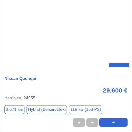
Nissan Qashqai
29.600 €
Harrislee, 24955
3.671 km
Hybrid (Benzin/Elekt
116 kw (158 PS)
★
➦
➜