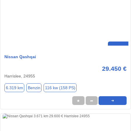
Nissan Qashqai
29.450 €
Harrislee, 24955
6.319 km
Benzin
116 kw (158 PS)
★
➦
➜