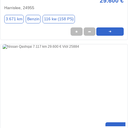
29.600 €
Harrislee, 24955
3.671 km
Benzin
116 kw (158 PS)
★
➦
➜