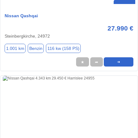
Nissan Qashqai
27.990 €
Steinbergkirche, 24972
1.001 km
Benzin
116 kw (158 PS)
★
➦
➜