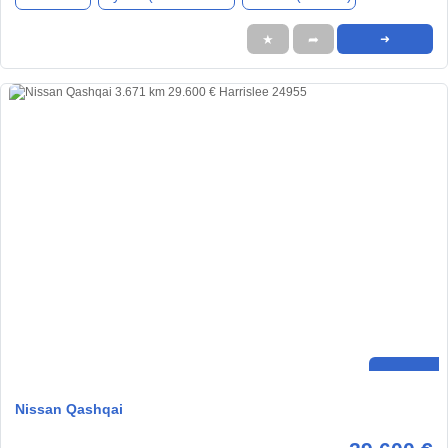
★
➦
➜
Nissan Qashqai