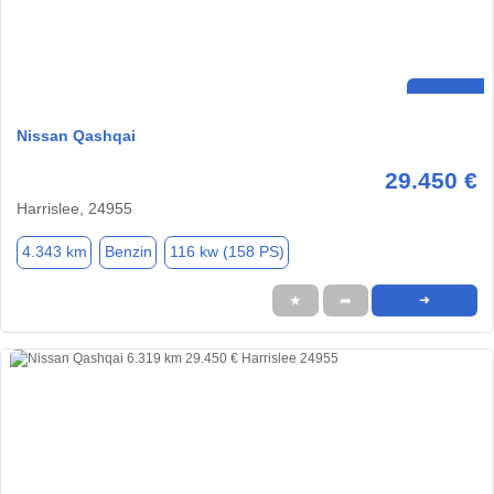
Nissan Qashqai
29.450 €
Harrislee, 24955
4.343 km
Benzin
116 kw (158 PS)
★
➦
➜