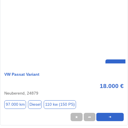
VW Passat Variant
18.000 €
Neuberend, 24879
97.000 km
Diesel
110 kw (150 PS)
★
➦
➜