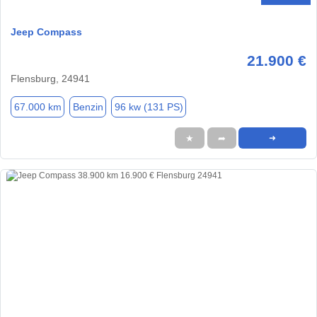
Jeep Compass
21.900 €
Flensburg, 24941
67.000 km
Benzin
96 kw (131 PS)
★
➦
➜