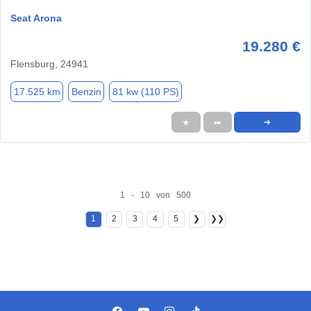
Seat Arona
19.280 €
Flensburg, 24941
17.525 km
Benzin
81 kw (110 PS)
★
➦
➜
1 - 10 von 500
1
2
3
4
5
❯
❯❯