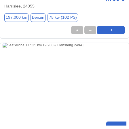
Harrislee, 24955
197.000 km
Benzin
75 kw (102 PS)
★
➦
➜