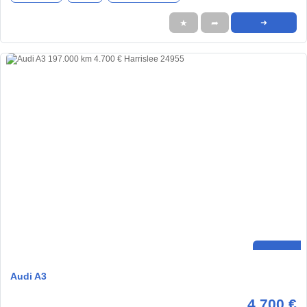
★
➦
➜
Audi A3
4.700 €