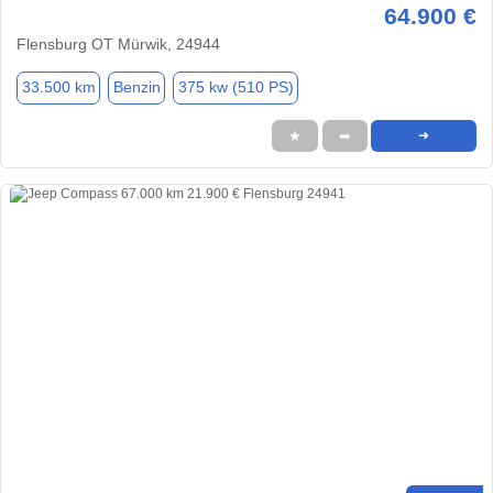
64.900 €
Flensburg OT Mürwik, 24944
33.500 km
Benzin
375 kw (510 PS)
★
➦
➜