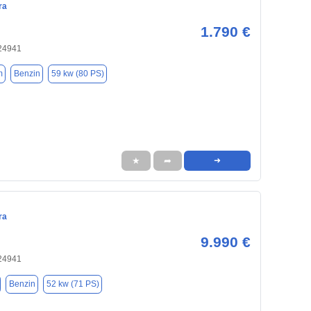
ra
1.790 €
 24941
m
Benzin
59 kw (80 PS)
★
➦
➜
ra
9.990 €
 24941
Benzin
52 kw (71 PS)