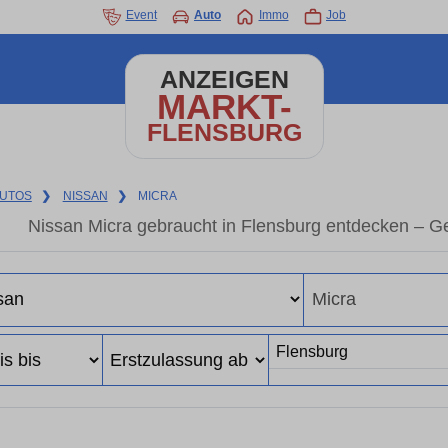
Event
Auto
Immo
Job
ANZEIGEN
MARKT-
FLENSBURG
UTOS
❯
NISSAN
❯
MICRA
Nissan Micra gebraucht in Flensburg entdecken – G