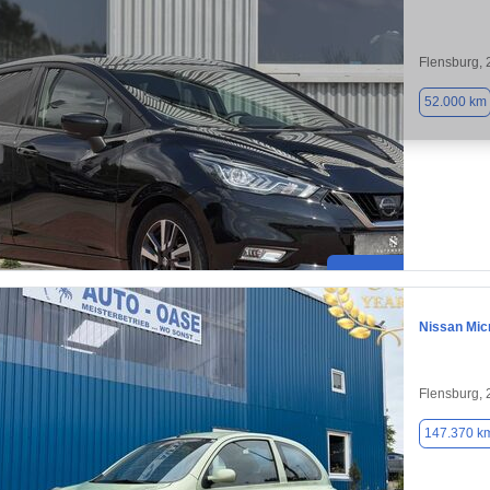
Flensburg,
52.000 km
Nissan Mic
Flensburg,
147.370 k