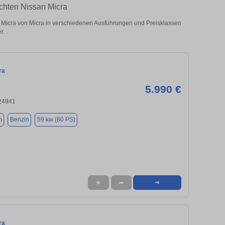
chten Nissan Micra
Micra von Micra in verschiedenen Ausführungen und Preisklassen
r.
ra
5.990 €
 24941
m
Benzin
59 kw (80 PS)
★
➦
➜
ra