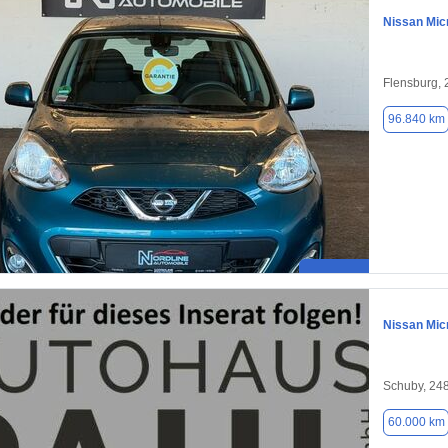
Nissan Mic
Flensburg,
96.840 km
Nissan Mic
Schuby, 24
60.000 km