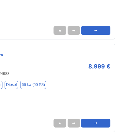
★
➦
➜
ra
8.999 €
 24983
m
Diesel
66 kw (90 PS)
★
➦
➜