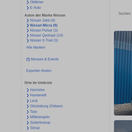
❯ Oldtimer
❯ E-Auto
Suchen 
Autos der Marke Nissan
❯ Nissan Juke (4)
❯ Nissan Micra (9)
❯ Nissan Pulsar (3)
❯ Nissan Qashqai (14)
❯ Nissan X-Trail (3)
Alle Marken
Messen & Events
Experten finden
Orte im Umkreis
❯ Harrislee
❯ Handewitt
❯ Leck
❯ Glücksburg (Ostsee)
❯ Tarp
❯ Mittelangeln
❯ Süderbrarup
❯ Sörup