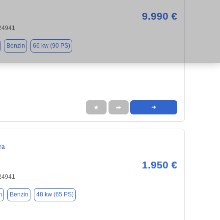
9.990 €
 24941
Benzin
66 kw (90 PS)
★
➦
➜
ra
1.950 €
 24941
m
Benzin
48 kw (65 PS)