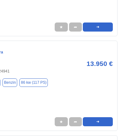
★
➦
➜
ra
13.950 €
 24941
Benzin
86 kw (117 PS)
★
➦
➜