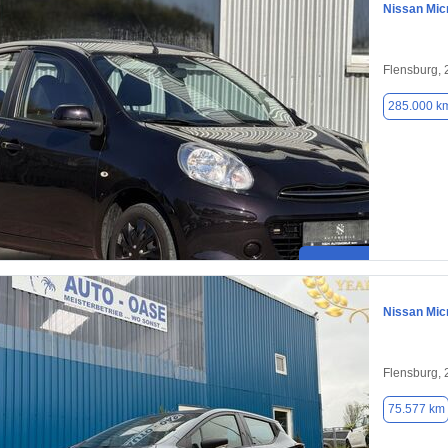
Nissan Mic
Flensburg,
285.000 k
Nissan Mic
Flensburg,
75.577 km