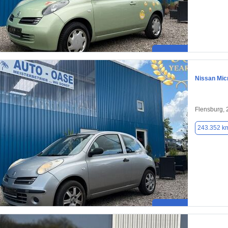
Nissan Mic
Flensburg,
243.352 k