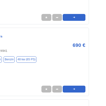
★
➦
➜
ra
690 €
 24941
m
Benzin
48 kw (65 PS)
★
➦
➜