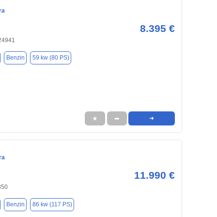
ra
8.395 €
 24941
Benzin
59 kw (80 PS)
★
➦
➜
ra
11.990 €
850
Benzin
86 kw (117 PS)