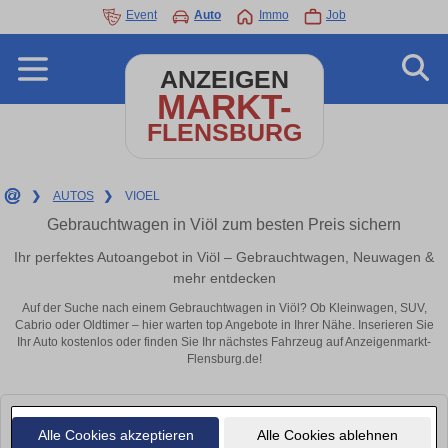
Event
Auto
Immo
Job
ANZEIGEN
MARKT-
FLENSBURG
❯
AUTOS
❯
VIOEL
Gebrauchtwagen in Viöl zum besten Preis sichern
Ihr perfektes Autoangebot in Viöl – Gebrauchtwagen, Neuwagen &
mehr entdecken
Auf der Suche nach einem Gebrauchtwagen in Viöl? Ob Kleinwagen, SUV,
Cabrio oder Oldtimer – hier warten top Angebote in Ihrer Nähe. Inserieren Sie
Ihr Auto kostenlos oder finden Sie Ihr nächstes Fahrzeug auf Anzeigenmarkt-
Flensburg.de!
Leider konnten wir derzeit keine passenden Autos finden. Schauen Sie
Alle Cookies akzeptieren
Alle Cookies ablehnen
bald wieder vorbei!