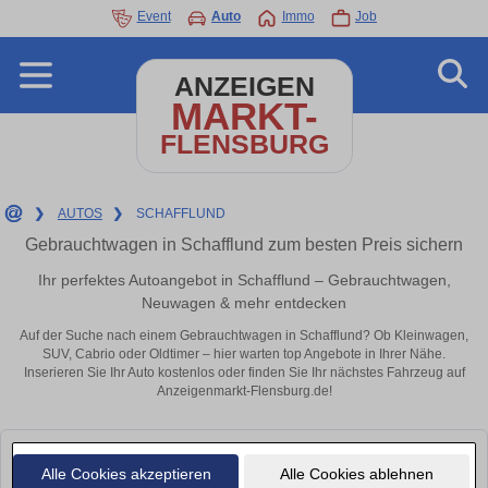
Event
Auto
Immo
Job
ANZEIGEN
MARKT-
FLENSBURG
❯
AUTOS
❯
SCHAFFLUND
Gebrauchtwagen in Schafflund zum besten Preis sichern
Ihr perfektes Autoangebot in Schafflund – Gebrauchtwagen,
Neuwagen & mehr entdecken
Auf der Suche nach einem Gebrauchtwagen in Schafflund? Ob Kleinwagen,
SUV, Cabrio oder Oldtimer – hier warten top Angebote in Ihrer Nähe.
Inserieren Sie Ihr Auto kostenlos oder finden Sie Ihr nächstes Fahrzeug auf
Anzeigenmarkt-Flensburg.de!
Leider konnten wir derzeit keine passenden Autos finden. Schauen Sie
Alle Cookies akzeptieren
Alle Cookies ablehnen
bald wieder vorbei!