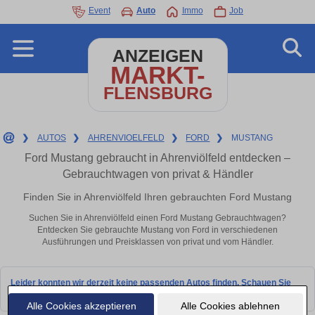
Event
Auto
Immo
Job
ANZEIGEN
MARKT-
FLENSBURG
❯
AUTOS
❯
AHRENVIOELFELD
❯
FORD
❯
MUSTANG
Ford Mustang gebraucht in Ahrenviölfeld entdecken –
Gebrauchtwagen von privat & Händler
Finden Sie in Ahrenviölfeld Ihren gebrauchten Ford Mustang
Suchen Sie in Ahrenviölfeld einen Ford Mustang Gebrauchtwagen?
Entdecken Sie gebrauchte Mustang von Ford in verschiedenen
Ausführungen und Preisklassen von privat und vom Händler.
Leider konnten wir derzeit keine passenden Autos finden. Schauen Sie
bald wieder vorbei!
Alle Cookies akzeptieren
Alle Cookies ablehnen