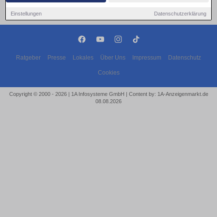
Einstellungen
Datenschutzerklärung
Ratgeber
Presse
Lokales
Über Uns
Impressum
Datenschutz
Cookies
Copyright © 2000 - 2026 | 1A Infosysteme GmbH | Content by: 1A-Anzeigenmarkt.de
08.08.2026