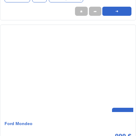
★
➦
➜
Ford Mondeo
999 €