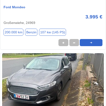
Ford Mondeo
3.995 €
Großenwiehe, 24969
200.000 km
Benzin
107 kw (145 PS)
★
➦
➜