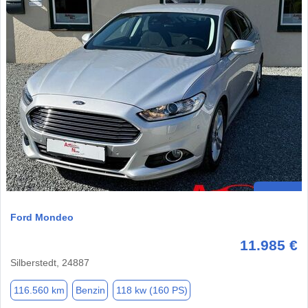
Ford Mondeo
11.985 €
Silberstedt, 24887
116.560 km
Benzin
118 kw (160 PS)