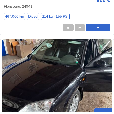
Flensburg, 24941
467.000 km
Diesel
114 kw (155 PS)
★
➦
➜