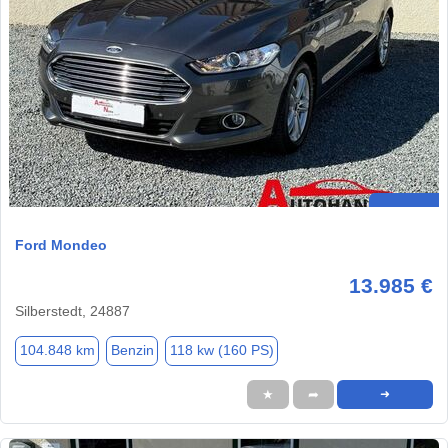
Ford Mondeo
13.985 €
Silberstedt, 24887
104.848 km
Benzin
118 kw (160 PS)
★
➦
➜