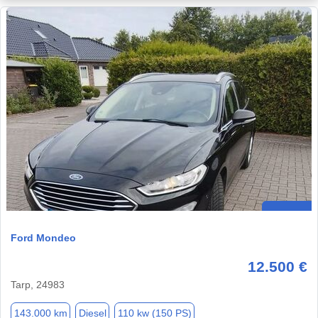
Ford Mondeo
12.500 €
Tarp, 24983
143.000 km
Diesel
110 kw (150 PS)