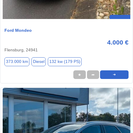
Ford Mondeo
4.000 €
Flensburg, 24941
373.000 km
Diesel
132 kw (179 PS)
★
➦
➜