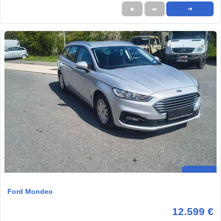
★
➦
➜
Ford Mondeo
12.599 €