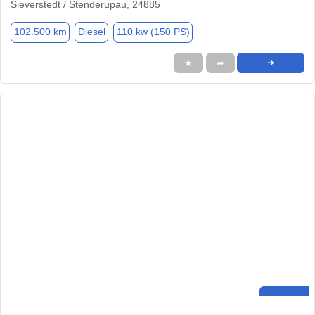
Sieverstedt / Stenderupau, 24885
102.500 km
Diesel
110 kw (150 PS)
★
➦
➜