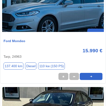
Ford Mondeo
15.990 €
Tarp, 24963
137.400 km
Diesel
110 kw (150 PS)
★
➦
➜