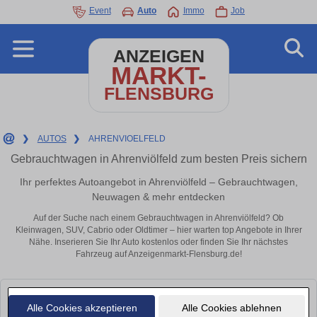
Event
Auto
Immo
Job
ANZEIGEN
MARKT-
FLENSBURG
❯
AUTOS
❯
AHRENVIOELFELD
Gebrauchtwagen in Ahrenviölfeld zum besten Preis sichern
Ihr perfektes Autoangebot in Ahrenviölfeld – Gebrauchtwagen,
Neuwagen & mehr entdecken
Auf der Suche nach einem Gebrauchtwagen in Ahrenviölfeld? Ob
Kleinwagen, SUV, Cabrio oder Oldtimer – hier warten top Angebote in Ihrer
Nähe. Inserieren Sie Ihr Auto kostenlos oder finden Sie Ihr nächstes
Fahrzeug auf Anzeigenmarkt-Flensburg.de!
Leider konnten wir derzeit keine passenden Autos finden. Schauen Sie
Alle Cookies akzeptieren
Alle Cookies ablehnen
bald wieder vorbei!