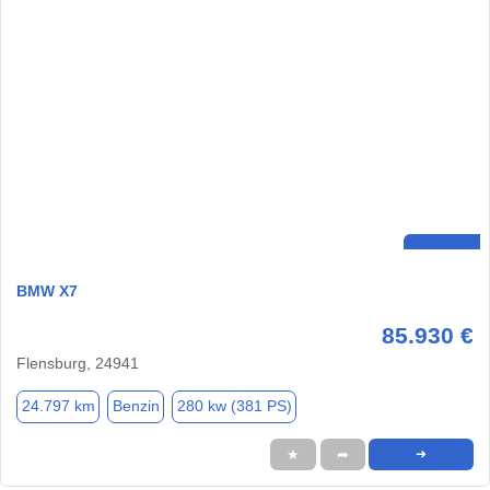
BMW X7
85.930 €
Flensburg, 24941
24.797 km
Benzin
280 kw (381 PS)
★
➦
➜