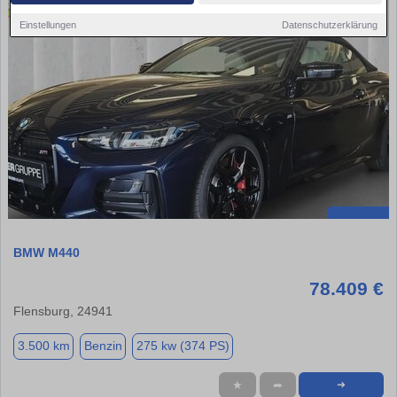
Einstellungen
Datenschutzerklärung
BMW M440
78.409 €
Flensburg, 24941
3.500 km
Benzin
275 kw (374 PS)
★
➦
➜