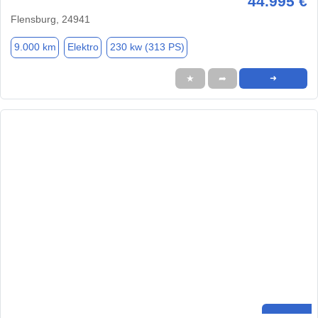
44.995 €
Flensburg, 24941
9.000 km
Elektro
230 kw (313 PS)
★
➦
➜