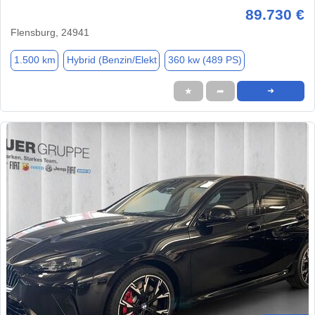
89.730 €
Flensburg, 24941
1.500 km
Hybrid (Benzin/Elekt
360 kw (489 PS)
★
➦
➜