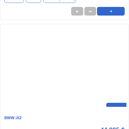
★
➦
➜
BMW iX2