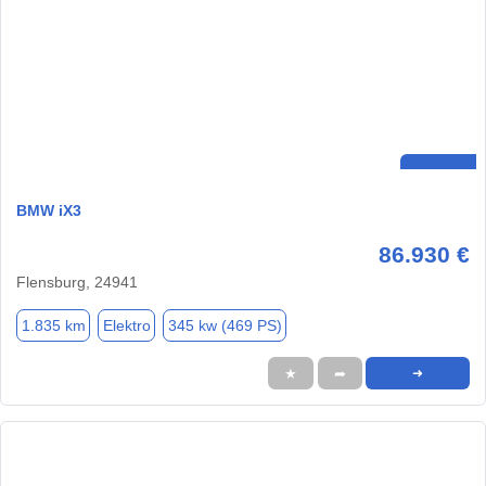
BMW iX3
86.930 €
Flensburg, 24941
1.835 km
Elektro
345 kw (469 PS)
★
➦
➜