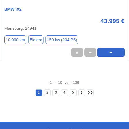
BMW iX2
43.995 €
Flensburg, 24941
10.000 km
Elektro
150 kw (204 PS)
★
➦
➜
1 - 10 von 139
1
2
3
4
5
❯
❯❯