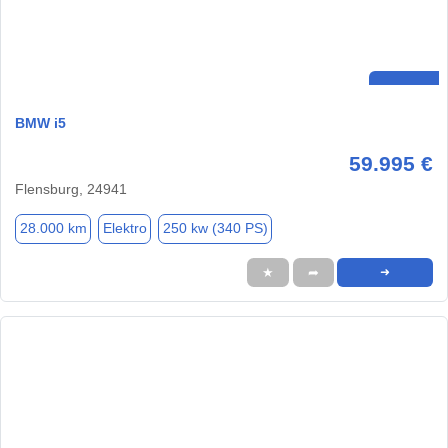
BMW i5
59.995 €
Flensburg, 24941
28.000 km
Elektro
250 kw (340 PS)
★
➦
➜