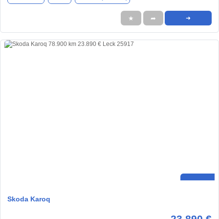
★
➦
➜
Skoda Karoq
23.890 €