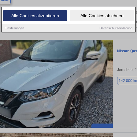
büll
Ihr perfektes Autoangebot in Sprakebüll – Gebrauch
Alle Cookies akzeptieren
Alle Cookies ablehnen
 Suche nach einem Gebrauchtwagen in Sprakebüll? Ob Kleinwagen, SUV, Cabrio ode
Sie Ihr Auto kostenlos oder finden Sie Ihr nächstes Fahrze
Einstellungen
Datenschutzerklärung
Nissan Qas
Jerrishoe, 
142.000 k