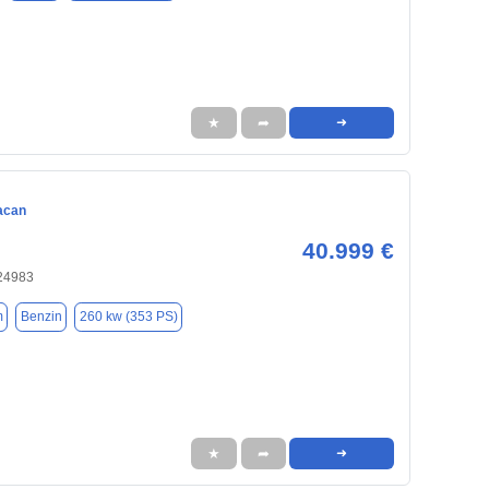
★
➦
➜
acan
40.999 €
 24983
m
Benzin
260 kw (353 PS)
★
➦
➜