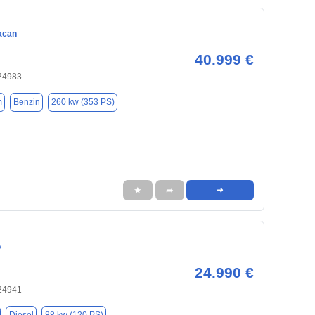
acan
40.999 €
 24983
m
Benzin
260 kw (353 PS)
★
➦
➜
o
24.990 €
 24941