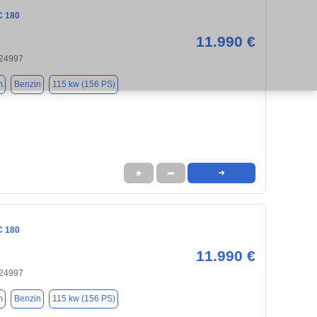
C 180
11.990 €
 24997
m
Benzin
115 kw (156 PS)
★
➦
➜
C 180
11.990 €
 24997
m
Benzin
115 kw (156 PS)