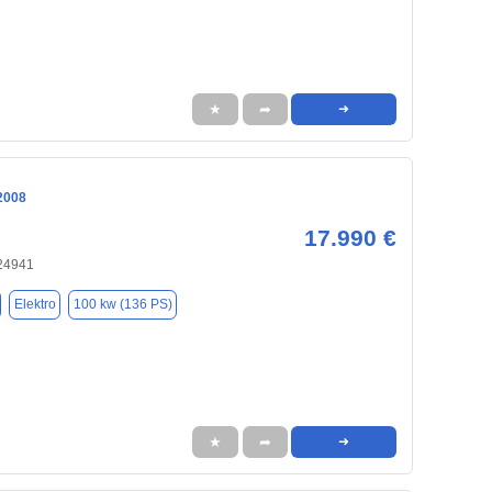
★
➦
➜
2008
17.990 €
 24941
Elektro
100 kw (136 PS)
★
➦
➜