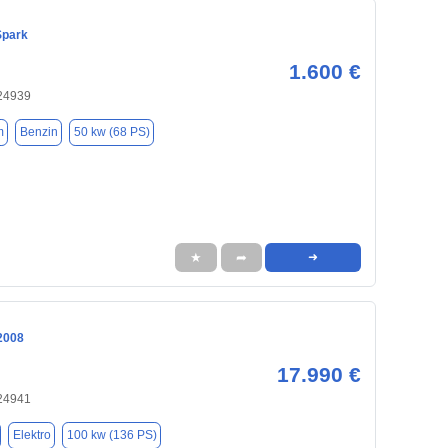
Spark
1.600 €
 24939
m
Benzin
50 kw (68 PS)
★
➦
➜
2008
17.990 €
 24941
Elektro
100 kw (136 PS)