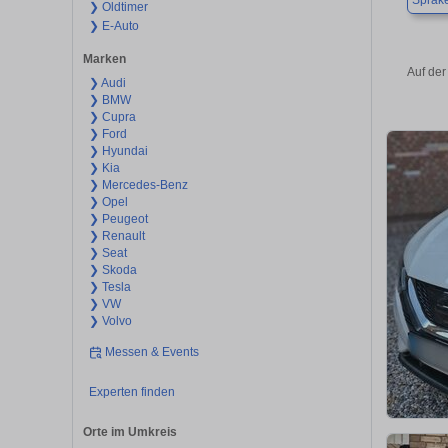
Sprake
❯ Oldtimer
❯ E-Auto
Marken
Auf der
❯ Audi
❯ BMW
❯ Cupra
❯ Ford
❯ Hyundai
❯ Kia
❯ Mercedes-Benz
❯ Opel
❯ Peugeot
❯ Renault
❯ Seat
❯ Skoda
❯ Tesla
❯ VW
❯ Volvo
Messen & Events
Experten finden
Orte im Umkreis