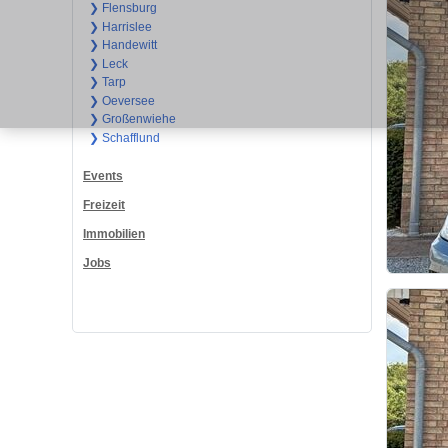
❯ Flensburg
❯ Harrislee
❯ Handewitt
❯ Leck
❯ Tarp
❯ Oeversee
❯ Großenwiehe
❯ Schafflund
Events
Freizeit
Immobilien
Jobs