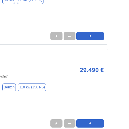
Diesel
88 kw (120 PS)
★
➦
➜
29.490 €
 24941
Benzin
110 kw (150 PS)
★
➦
➜