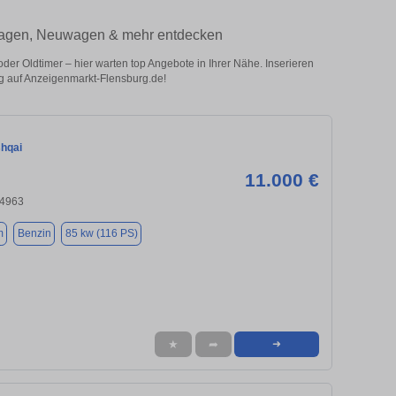
twagen, Neuwagen & mehr entdecken
r Oldtimer – hier warten top Angebote in Ihrer Nähe. Inserieren
ug auf Anzeigenmarkt-Flensburg.de!
hqai
11.000 €
24963
m
Benzin
85 kw (116 PS)
★
➦
➜