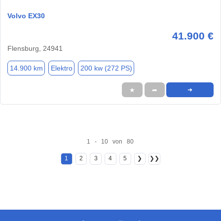
Volvo EX30
41.900 €
Flensburg, 24941
14.900 km
Elektro
200 kw (272 PS)
★
➦
➜
1 - 10 von 80
1
2
3
4
5
❯
❯❯