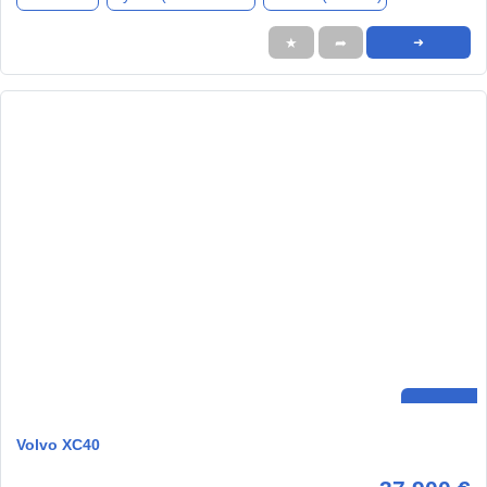
★
➦
➜
Volvo XC40