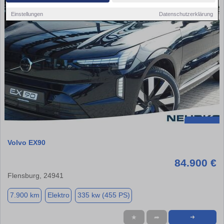
Einstellungen
Datenschutzerklärung
Volvo EX90
84.900 €
Flensburg, 24941
7.900 km
Elektro
335 kw (455 PS)
★
➦
➜