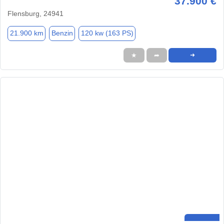
37.900 €
Flensburg, 24941
21.900 km
Benzin
120 kw (163 PS)
★
➦
➜