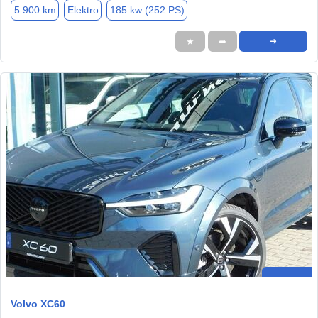
5.900 km
Elektro
185 kw (252 PS)
★
➦
➜
Volvo XC60