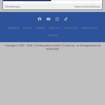
Einstellungen
Datenschutzerklärung
Ratgeber
Presse
Lokales
Über Uns
Impressum
Datenschutz
Cookies
Copyright © 2000 - 2026 | 1A Infosysteme GmbH | Content by: 1A-Anzeigenmarkt.de
08.08.2026