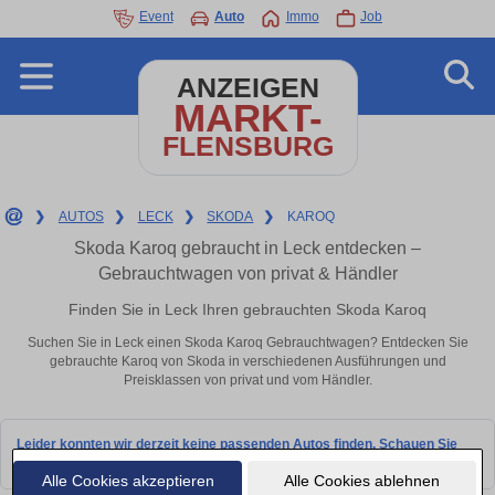
Event
Auto
Immo
Job
ANZEIGEN
MARKT-
FLENSBURG
❯
AUTOS
❯
LECK
❯
SKODA
❯
KAROQ
Skoda Karoq gebraucht in Leck entdecken –
Gebrauchtwagen von privat & Händler
Finden Sie in Leck Ihren gebrauchten Skoda Karoq
Suchen Sie in Leck einen Skoda Karoq Gebrauchtwagen? Entdecken Sie
gebrauchte Karoq von Skoda in verschiedenen Ausführungen und
Preisklassen von privat und vom Händler.
Leider konnten wir derzeit keine passenden Autos finden. Schauen Sie
bald wieder vorbei!
Alle Cookies akzeptieren
Alle Cookies ablehnen