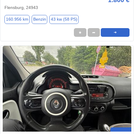
Flensburg, 24943
160.956 km
Benzin
43 kw (58 PS)
★
➦
➜