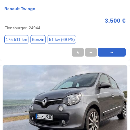
Renault Twingo
3.500 €
Flensburger, 24944
175.511 km
Benzin
51 kw (69 PS)
★
➦
➜