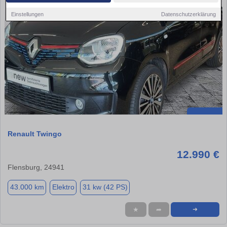
Einstellungen
Datenschutzerklärung
Renault Twingo
12.990 €
Flensburg, 24941
43.000 km
Elektro
31 kw (42 PS)
★
➦
➜