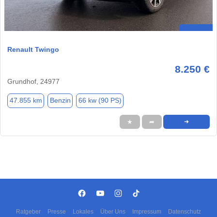
Renault Twingo
8.250 €
Grundhof, 24977
47.855 km
Benzin
66 kw (90 PS)
★
➦
➜
Ratgeber
Presse
Lokales
Über Uns
Impressum
Datenschutz