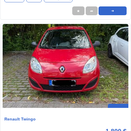
★
➦
➜
Renault Twingo
1.800 €