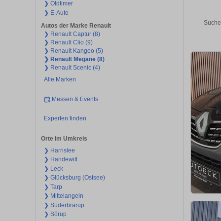
❯ Oldtimer
❯ E-Auto
Suche
Autos der Marke Renault
❯ Renault Captur (8)
❯ Renault Clio (9)
❯ Renault Kangoo (5)
❯ Renault Megane (8)
❯ Renault Scenic (4)
Alle Marken
Messen & Events
Experten finden
Orte im Umkreis
❯ Harrislee
❯ Handewitt
❯ Leck
❯ Glücksburg (Ostsee)
❯ Tarp
❯ Mittelangeln
❯ Süderbrarup
❯ Sörup