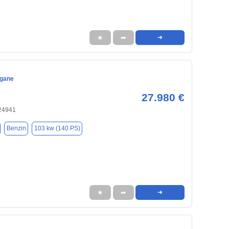
★
➦
➜
egane
27.980 €
 24941
Benzin
103 kw (140 PS)
★
➦
➜