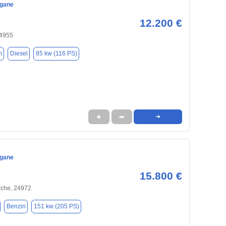
egane
12.200 €
24955
m
Diesel
85 kw (116 PS)
★
➦
➜
egane
15.800 €
rche, 24972
Benzin
151 kw (205 PS)