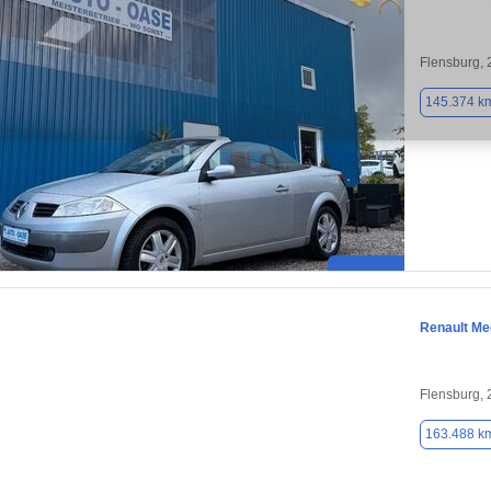
Flensburg,
145.374 k
Renault M
Flensburg,
163.488 k