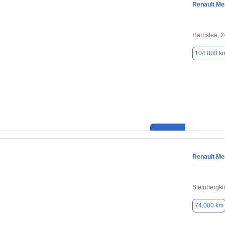
Renault M
Harrislee, 
104.800 k
Renault M
Steinbergki
74.000 km