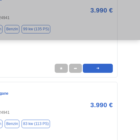
3.990 €
 24941
m
Benzin
99 kw (135 PS)
★
➦
➜
egane
3.990 €
 24941
m
Benzin
83 kw (113 PS)