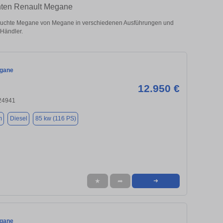
chten Renault Megane
auchte Megane von Megane in verschiedenen Ausführungen und
 Händler.
egane
12.950 €
 24941
m
Diesel
85 kw (116 PS)
★
➦
➜
egane