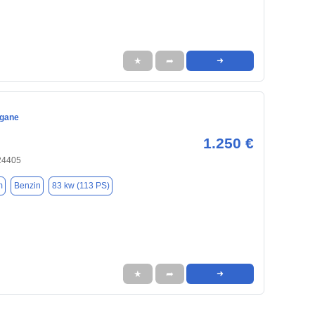
★
➦
➜
egane
1.250 €
 24405
m
Benzin
83 kw (113 PS)
★
➦
➜