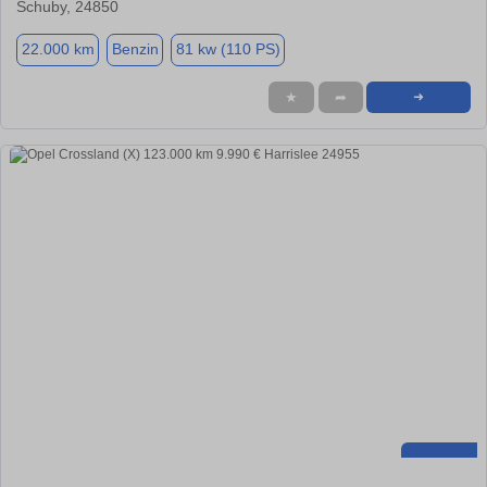
Schuby, 24850
22.000 km
Benzin
81 kw (110 PS)
★
➦
➜