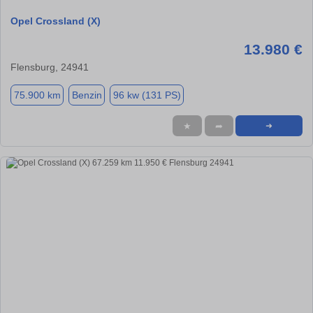
Opel Crossland (X)
13.980 €
Flensburg, 24941
75.900 km
Benzin
96 kw (131 PS)
★
➦
➜