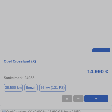
Opel Crossland (X)
14.990 €
Sankelmark, 24988
38.500 km
Benzin
96 kw (131 PS)
★
➦
➜