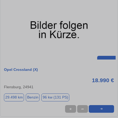
Opel Crossland (X)
18.990 €
Flensburg, 24941
29.498 km
Benzin
96 kw (131 PS)
★
➦
➜