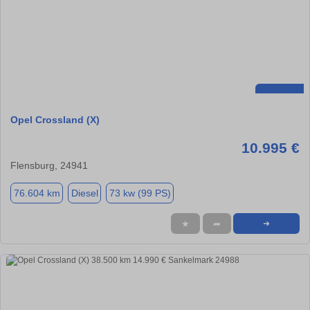
Opel Crossland (X)
10.995 €
Flensburg, 24941
76.604 km
Diesel
73 kw (99 PS)
★
➦
➜