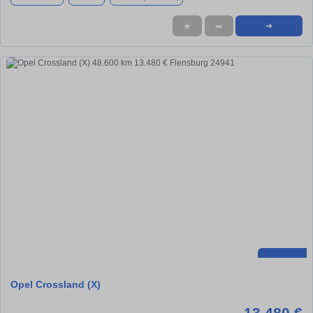
★
➦
➜
Opel Crossland (X)
13.480 €