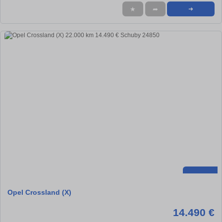
★
➦
➜
Opel Crossland (X)
14.490 €