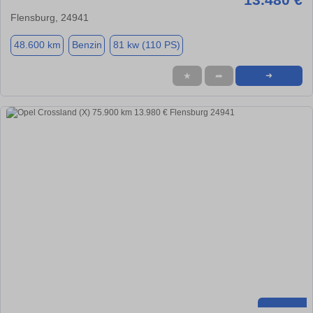
Flensburg, 24941
48.600 km
Benzin
81 kw (110 PS)
★
➦
➜