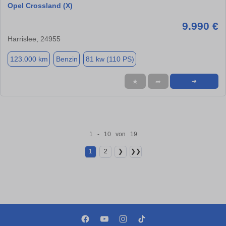
Opel Crossland (X)
9.990 €
Harrislee, 24955
123.000 km
Benzin
81 kw (110 PS)
★
➦
➜
1 - 10 von 19
1
2
❯
❯❯