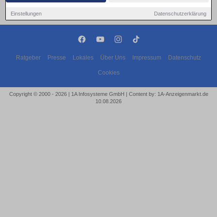
Einstellungen
Datenschutzerklärung
Ratgeber
Presse
Lokales
Über Uns
Impressum
Datenschutz
Cookies
Copyright © 2000 - 2026 | 1A Infosysteme GmbH | Content by: 1A-Anzeigenmarkt.de
10.08.2026