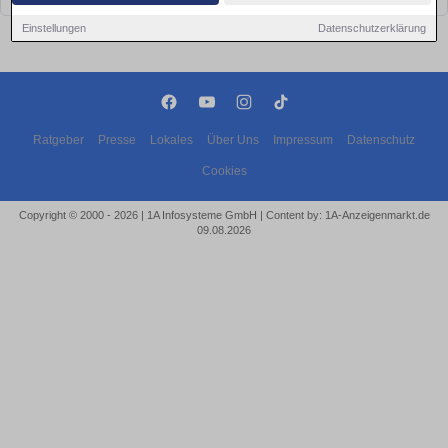
Einstellungen
Datenschutzerklärung
Ratgeber
Presse
Lokales
Über Uns
Impressum
Datenschutz
Cookies
Copyright © 2000 - 2026 | 1A Infosysteme GmbH | Content by: 1A-Anzeigenmarkt.de
09.08.2026