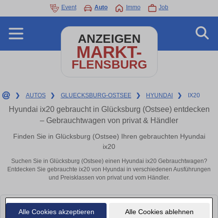
Event
Auto
Immo
Job
ANZEIGEN
MARKT-
FLENSBURG
❯
AUTOS
❯
GLUECKSBURG-OSTSEE
❯
HYUNDAI
❯
IX20
Hyundai ix20 gebraucht in Glücksburg (Ostsee) entdecken
– Gebrauchtwagen von privat & Händler
Finden Sie in Glücksburg (Ostsee) Ihren gebrauchten Hyundai
ix20
Suchen Sie in Glücksburg (Ostsee) einen Hyundai ix20 Gebrauchtwagen?
Entdecken Sie gebrauchte ix20 von Hyundai in verschiedenen Ausführungen
und Preisklassen von privat und vom Händler.
Leider konnten wir derzeit keine passenden Autos finden. Schauen Sie
Alle Cookies akzeptieren
Alle Cookies ablehnen
bald wieder vorbei!