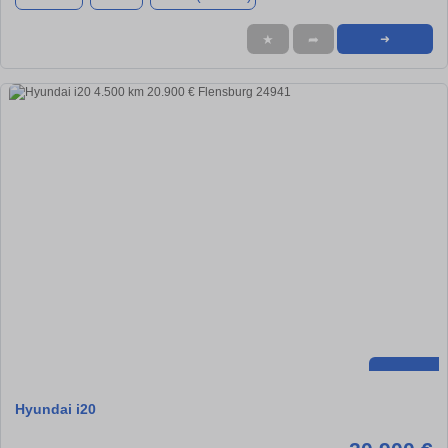
★
➦
➜
Hyundai i20