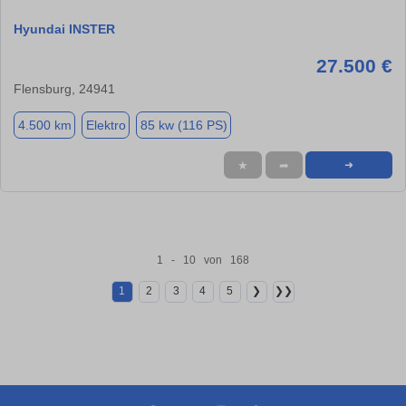
Hyundai INSTER
27.500 €
Flensburg, 24941
4.500 km
Elektro
85 kw (116 PS)
★
➦
➜
1 - 10 von 168
1
2
3
4
5
❯
❯❯