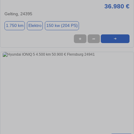
36.980 €
Gelting, 24395
1.750 km
Elektro
150 kw (204 PS)
★
➦
➜