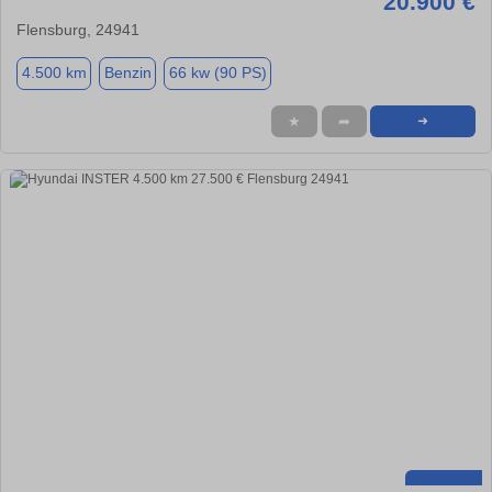
20.900 €
Flensburg, 24941
4.500 km
Benzin
66 kw (90 PS)
★
➦
➜