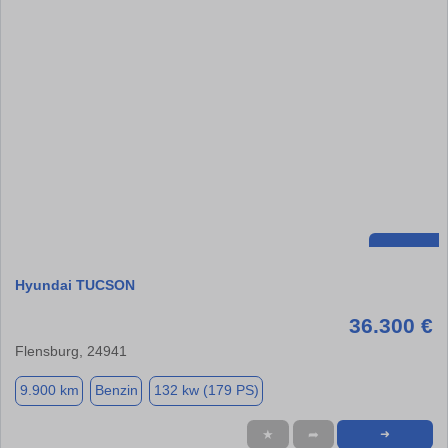
Hyundai TUCSON
36.300 €
Flensburg, 24941
9.900 km
Benzin
132 kw (179 PS)
★
➦
➜