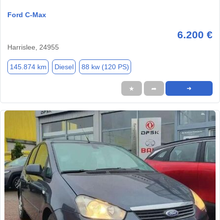
Ford C-Max
6.200 €
Harrislee, 24955
145.874 km
Diesel
88 kw (120 PS)
★
➦
➜