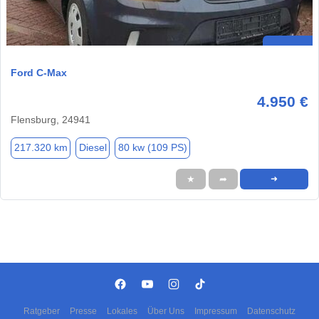
Ford C-Max
4.950 €
Flensburg, 24941
217.320 km
Diesel
80 kw (109 PS)
★
➦
➜
Ratgeber
Presse
Lokales
Über Uns
Impressum
Datenschutz