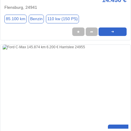
Flensburg, 24941
85.100 km
Benzin
110 kw (150 PS)
★
➦
➜