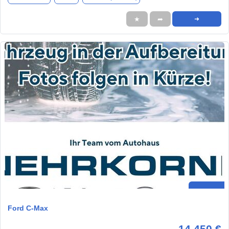
★
➦
➜
Ford C-Max
14.450 €