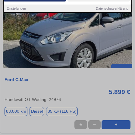
Einstellungen
Datenschutzerklärung
Ford C-Max
5.899 €
Handewitt OT Weding, 24976
83.000 km
Diesel
85 kw (116 PS)
★
➦
➜