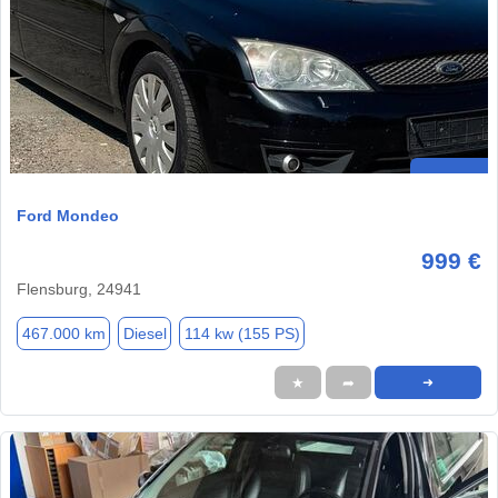
Ford Mondeo
999 €
Flensburg, 24941
467.000 km
Diesel
114 kw (155 PS)
★
➦
➜