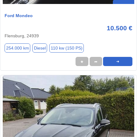
Ford Mondeo
10.500 €
Flensburg, 24939
254.000 km
Diesel
110 kw (150 PS)
★
➦
➜