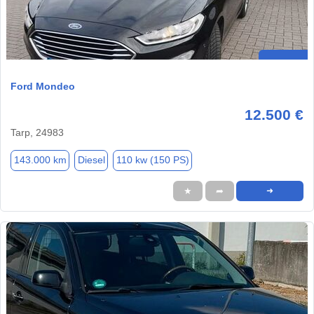
Ford Mondeo
12.500 €
Tarp, 24983
143.000 km
Diesel
110 kw (150 PS)
★
➦
➜