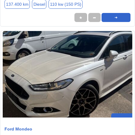
137.400 km
Diesel
110 kw (150 PS)
★
➦
➜
Ford Mondeo