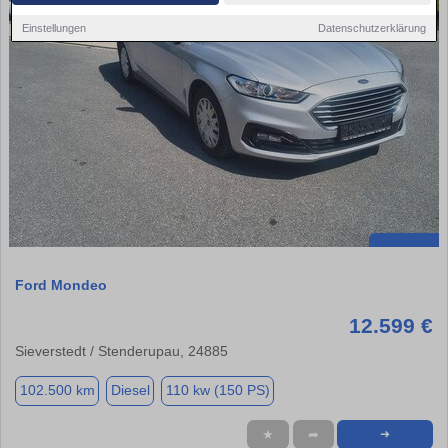
Einstellungen
Datenschutzerklärung
Ford Mondeo
12.599 €
Sieverstedt / Stenderupau, 24885
102.500 km
Diesel
110 kw (150 PS)
★
➦
➜