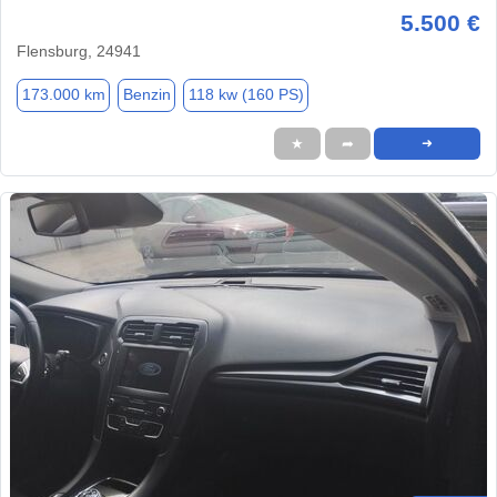
5.500 €
Flensburg, 24941
173.000 km
Benzin
118 kw (160 PS)
★
➦
➜