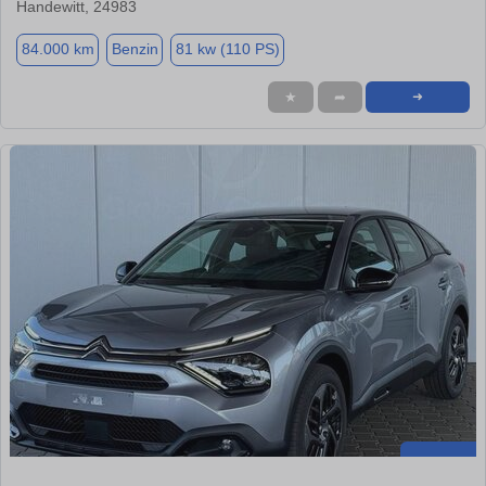
Handewitt, 24983
84.000 km
Benzin
81 kw (110 PS)
★
➦
➜