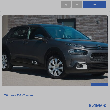
★
➦
➜
Citroen C4 Cactus
8.499 €