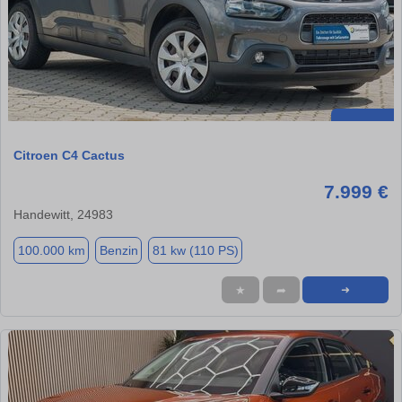
Citroen C4 Cactus
7.999 €
Handewitt, 24983
100.000 km
Benzin
81 kw (110 PS)
★
➦
➜