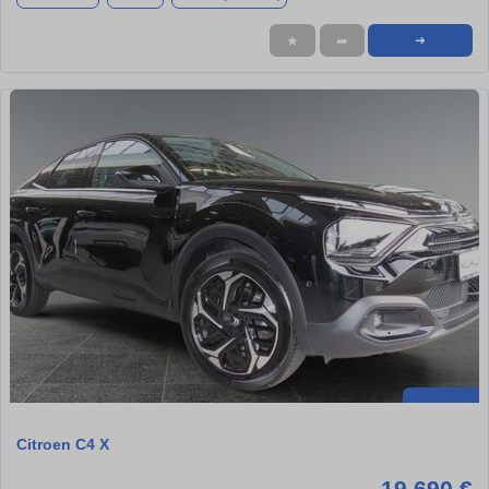
★
➦
➜
Citroen C4 X
19.690 €