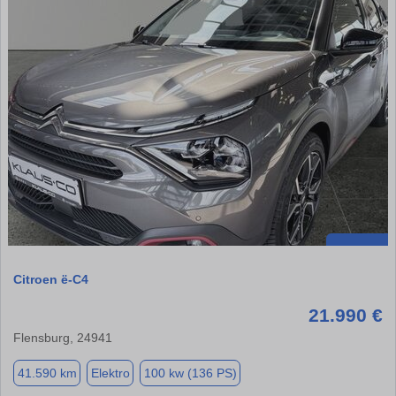
Citroen ë-C4
21.990 €
Flensburg, 24941
41.590 km
Elektro
100 kw (136 PS)