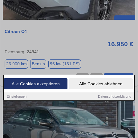
Citroen C4
16.950 €
Flensburg, 24941
26.900 km
Benzin
96 kw (131 PS)
★
➦
➜
Alle Cookies akzeptieren
Alle Cookies ablehnen
Einstellungen
Datenschutzerklärung