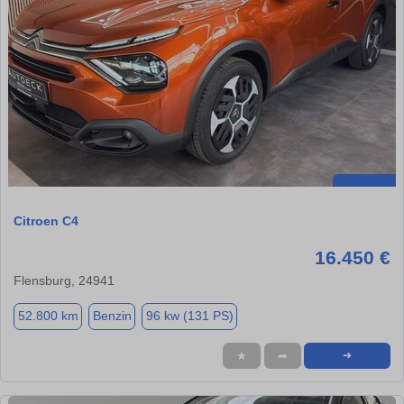
Citroen C4
16.450 €
Flensburg, 24941
52.800 km
Benzin
96 kw (131 PS)
★
➦
➜