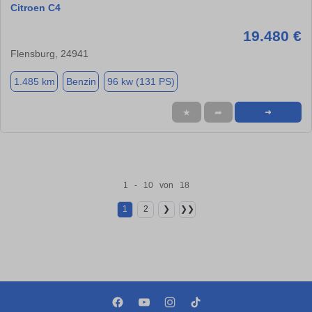
Citroen C4
19.480 €
Flensburg, 24941
1.485 km
Benzin
96 kw (131 PS)
★
➦
➜
1 - 10 von 18
1
2
❯
❯❯