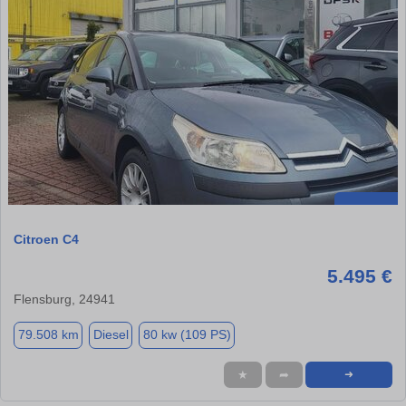
Citroen C4
5.495 €
Flensburg, 24941
79.508 km
Diesel
80 kw (109 PS)
★
➦
➜