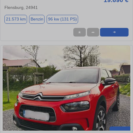
Flensburg, 24941
21.573 km
Benzin
96 kw (131 PS)
★
➦
➜