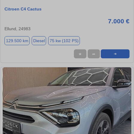
Citroen C4 Cactus
7.000 €
Ellund, 24983
129.500 km
Diesel
75 kw (102 PS)
★
➦
➜