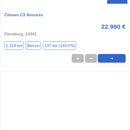
Citroen C3 Aircross
22.990 €
Flensburg, 24941
1.118 km
Benzin
107 kw (145 PS)
★
➦
➜