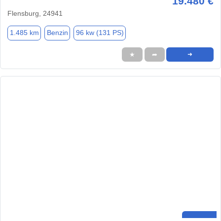
19.480 €
Flensburg, 24941
1.485 km
Benzin
96 kw (131 PS)
★
➦
➜