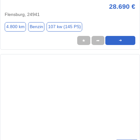
28.690 €
Flensburg, 24941
4.800 km
Benzin
107 kw (145 PS)
★
➦
➜