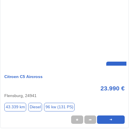
Citroen C5 Aircross
23.990 €
Flensburg, 24941
43.339 km
Diesel
96 kw (131 PS)
★
➦
➜