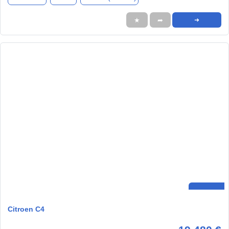
★
➦
➜
Citroen C4