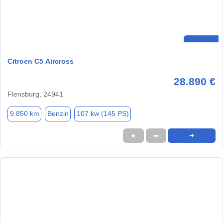
Citroen C5 Aircross
28.890 €
Flensburg, 24941
9.850 km
Benzin
107 kw (145 PS)
★
➦
➜