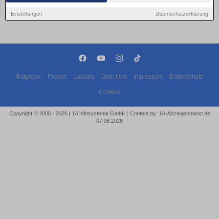
bald wieder vorbei!
Einstellungen
Datenschutzerklärung
Ratgeber
Presse
Lokales
Über Uns
Impressum
Datenschutz
Cookies
Copyright © 2000 - 2026 | 1A Infosysteme GmbH | Content by: 1A-Anzeigenmarkt.de
07.08.2026