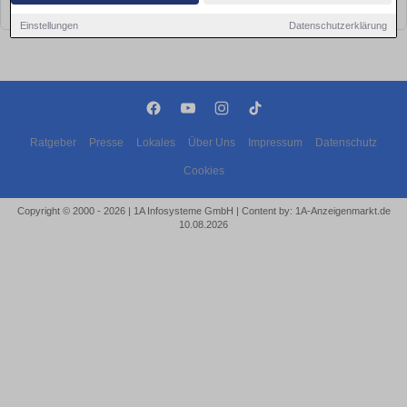
bald wieder vorbei!
Einstellungen
Datenschutzerklärung
Ratgeber
Presse
Lokales
Über Uns
Impressum
Datenschutz
Cookies
Copyright © 2000 - 2026 | 1A Infosysteme GmbH | Content by: 1A-Anzeigenmarkt.de
10.08.2026