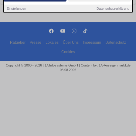
Einstellungen
Datenschutzerklärung
Ratgeber
Presse
Lokales
Über Uns
Impressum
Datenschutz
Cookies
Copyright © 2000 - 2026 | 1A Infosysteme GmbH | Content by: 1A-Anzeigenmarkt.de
08.08.2026