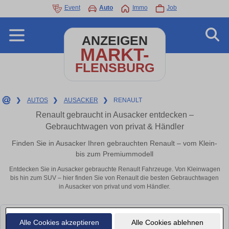
Event
Auto
Immo
Job
ANZEIGEN
MARKT-
FLENSBURG
❯
AUTOS
❯
AUSACKER
❯
RENAULT
Renault gebraucht in Ausacker entdecken –
Gebrauchtwagen von privat & Händler
Finden Sie in Ausacker Ihren gebrauchten Renault – vom Klein-
bis zum Premiummodell
Entdecken Sie in Ausacker gebrauchte Renault Fahrzeuge. Von Kleinwagen
bis hin zum SUV – hier finden Sie von Renault die besten Gebrauchtwagen
in Ausacker von privat und vom Händler.
Leider konnten wir derzeit keine passenden Autos finden. Schauen Sie
Alle Cookies akzeptieren
Alle Cookies ablehnen
bald wieder vorbei!