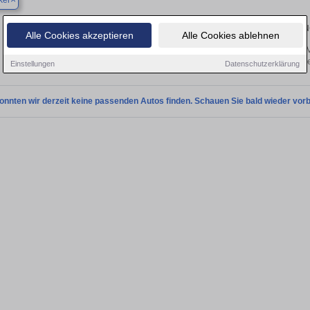
ker
Finden Sie in Ausacker Ihren gebrau
Alle Cookies akzeptieren
Alle Cookies ablehnen
 Sie in Ausacker einen Opel Vivaro Gebrauchtwagen? Entdecken Sie gebrauchte V
von privat und vom Händle
Einstellungen
Datenschutzerklärung
onnten wir derzeit keine passenden Autos finden. Schauen Sie bald wieder vorb