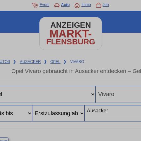
Event
Auto
Immo
Job
ANZEIGEN
MARKT-
FLENSBURG
UTOS
❯
AUSACKER
❯
OPEL
❯
VIVARO
Opel Vivaro gebraucht in Ausacker entdecken – Ge
×