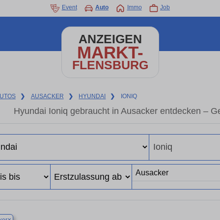
Event
Auto
Immo
Job
ANZEIGEN
MARKT-
FLENSBURG
UTOS
❯
AUSACKER
❯
HYUNDAI
❯
IONIQ
Hyundai Ioniq gebraucht in Ausacker entdecken – G
×