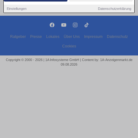
Einstellungen
Datenschutzerklärung
Ratgeber
Presse
Lokales
Über Uns
Impressum
Datenschutz
Cookies
Copyright © 2000 - 2026 | 1A Infosysteme GmbH | Content by: 1A-Anzeigenmarkt.de
09.08.2026