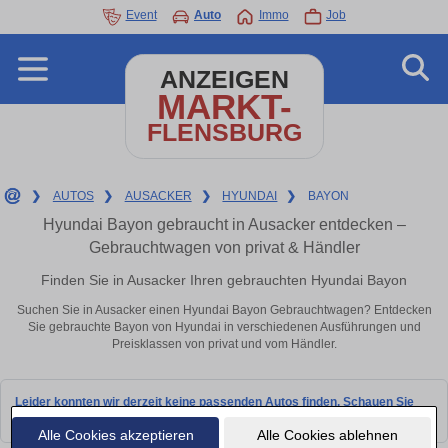
Event
Auto
Immo
Job
ANZEIGEN
MARKT-
FLENSBURG
❯
AUTOS
❯
AUSACKER
❯
HYUNDAI
❯
BAYON
Hyundai Bayon gebraucht in Ausacker entdecken –
Gebrauchtwagen von privat & Händler
Finden Sie in Ausacker Ihren gebrauchten Hyundai Bayon
Suchen Sie in Ausacker einen Hyundai Bayon Gebrauchtwagen? Entdecken
Sie gebrauchte Bayon von Hyundai in verschiedenen Ausführungen und
Preisklassen von privat und vom Händler.
Leider konnten wir derzeit keine passenden Autos finden. Schauen Sie
bald wieder vorbei!
Alle Cookies akzeptieren
Alle Cookies ablehnen