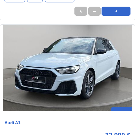
★
➦
➜
Audi A1
32.990 €