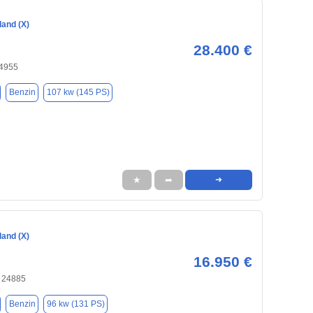
land (X)
28.400 €
24955
Benzin
107 kw (145 PS)
★
➦
➜
land (X)
16.950 €
, 24885
Benzin
96 kw (131 PS)