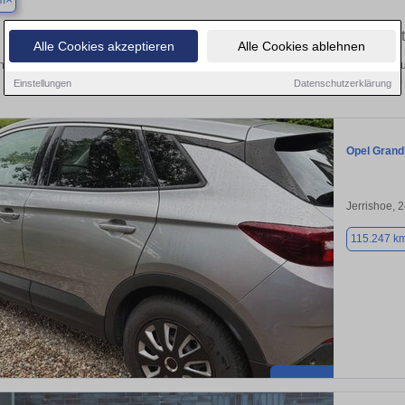
m
Finden Sie in Stadum Ihren gebrauch
Alle Cookies akzeptieren
Alle Cookies ablehnen
hen Sie in Stadum einen Opel Grandland Gebrauchtwagen? Entdecken Sie gebrau
Preisklassen von privat und vom
Einstellungen
Datenschutzerklärung
Opel Grand
Jerrishoe, 
115.247 k