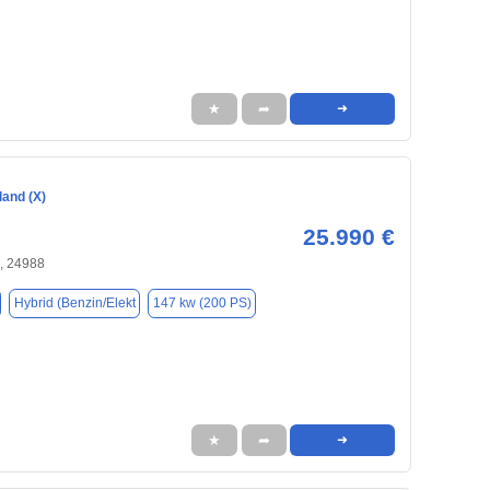
★
➦
➜
land (X)
25.990 €
, 24988
Hybrid (Benzin/Elekt
147 kw (200 PS)
★
➦
➜