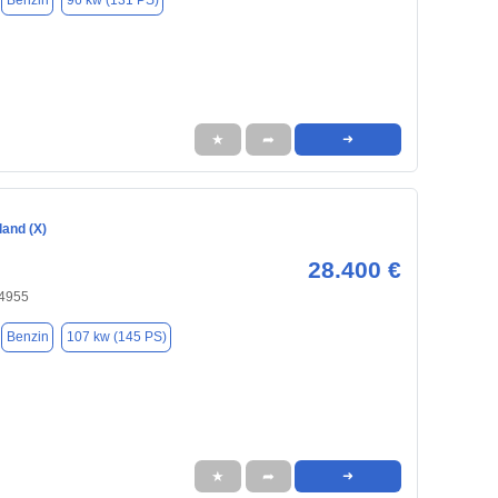
Benzin
96 kw (131 PS)
★
➦
➜
land (X)
28.400 €
24955
Benzin
107 kw (145 PS)
★
➦
➜