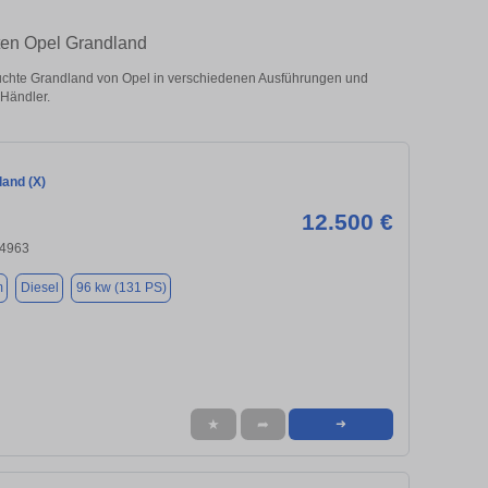
ten Opel Grandland
chte Grandland von Opel in verschiedenen Ausführungen und
 Händler.
land (X)
12.500 €
24963
m
Diesel
96 kw (131 PS)
★
➦
➜