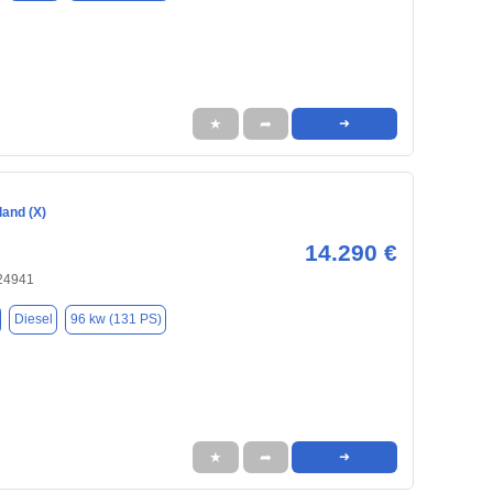
★
➦
➜
land (X)
14.290 €
 24941
Diesel
96 kw (131 PS)
★
➦
➜