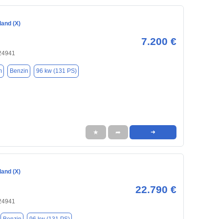
land (X)
7.200 €
 24941
m
Benzin
96 kw (131 PS)
★
➦
➜
land (X)
22.790 €
 24941