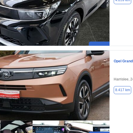
4.859 km
Opel Grand
Harrislee, 
8.417 km