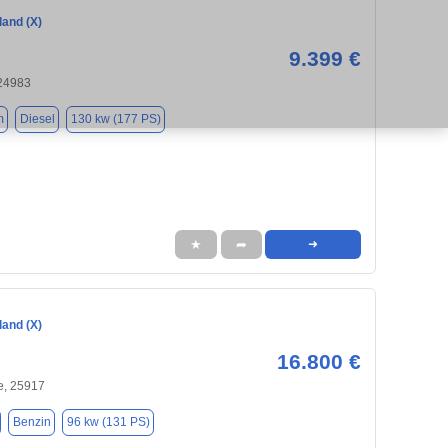
land (X)
9.399 €
 24983
m
Diesel
130 kw (177 PS)
★
➦
➜
land (X)
16.800 €
, 25917
Benzin
96 kw (131 PS)