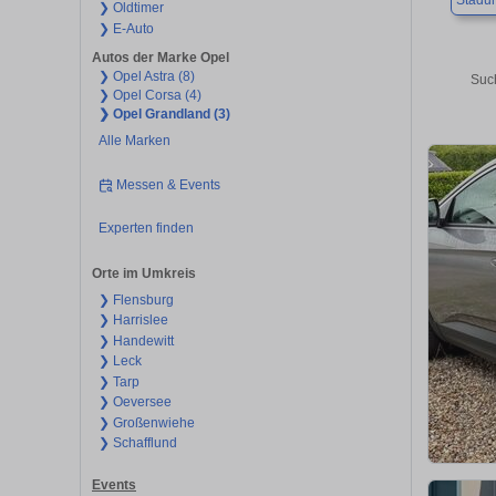
Stadu
❯ Oldtimer
❯ E-Auto
Autos der Marke Opel
❯ Opel Astra (8)
Suc
❯ Opel Corsa (4)
❯ Opel Grandland (3)
Alle Marken
Messen & Events
Experten finden
Orte im Umkreis
❯ Flensburg
❯ Harrislee
❯ Handewitt
❯ Leck
❯ Tarp
❯ Oeversee
❯ Großenwiehe
❯ Schafflund
Events