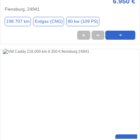
6.950 €
Flensburg, 24941
198.707 km
Erdgas (CNG)
80 kw (109 PS)
★
➦
➜