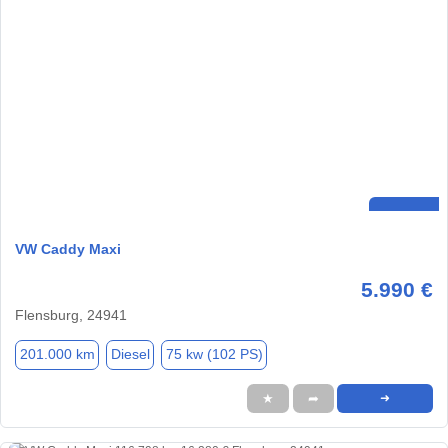
VW Caddy Maxi
5.990 €
Flensburg, 24941
201.000 km
Diesel
75 kw (102 PS)
★
➦
➜