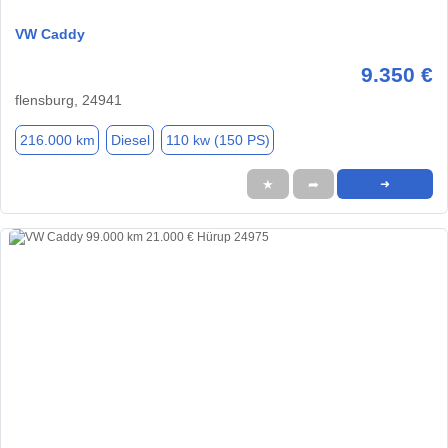
VW Caddy
9.350 €
flensburg, 24941
216.000 km
Diesel
110 kw (150 PS)
★
➦
➜