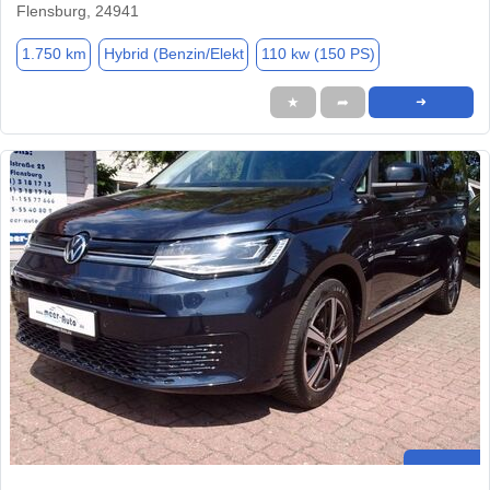
Flensburg, 24941
1.750 km
Hybrid (Benzin/Elekt
110 kw (150 PS)
★
➦
➜