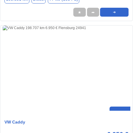
★
➦
➜
VW Caddy