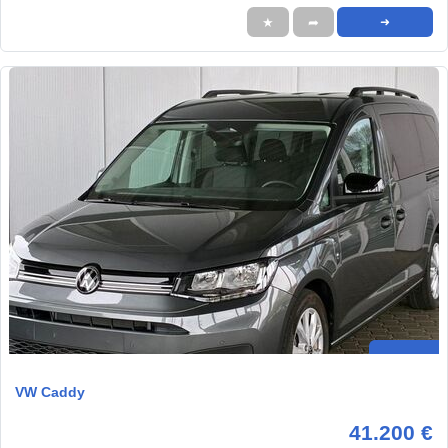
★
➦
➜
VW Caddy
41.200 €