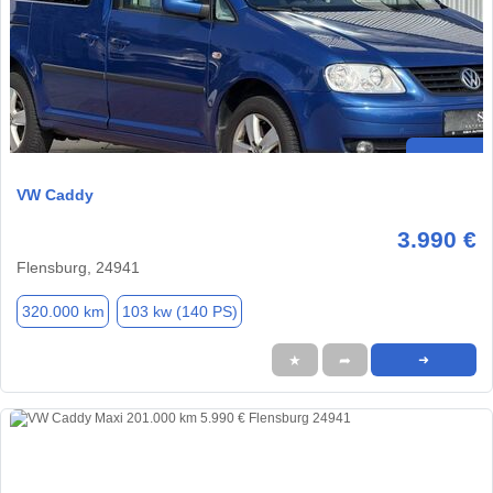
VW Caddy
3.990 €
Flensburg, 24941
320.000 km
103 kw (140 PS)
★
➦
➜