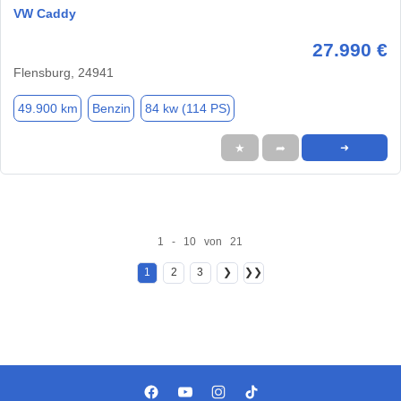
VW Caddy
27.990 €
Flensburg, 24941
49.900 km
Benzin
84 kw (114 PS)
★
➦
➜
1 - 10 von 21
1
2
3
❯
❯❯