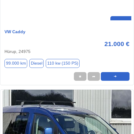
VW Caddy
21.000 €
Hürup, 24975
99.000 km
Diesel
110 kw (150 PS)
★
➦
➜