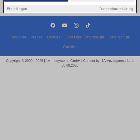
Einstellungen
Datenschutzerklärung
Ratgeber
Presse
Lokales
Über Uns
Impressum
Datenschutz
Cookies
Copyright © 2000 - 2026 | 1A Infosysteme GmbH | Content by: 1A-Anzeigenmarkt.de
08.08.2026