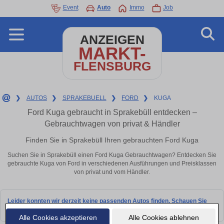
Event
Auto
Immo
Job
ANZEIGEN
MARKT-
FLENSBURG
❯
AUTOS
❯
SPRAKEBUELL
❯
FORD
❯
KUGA
Ford Kuga gebraucht in Sprakebüll entdecken –
Gebrauchtwagen von privat & Händler
Finden Sie in Sprakebüll Ihren gebrauchten Ford Kuga
Suchen Sie in Sprakebüll einen Ford Kuga Gebrauchtwagen? Entdecken Sie
gebrauchte Kuga von Ford in verschiedenen Ausführungen und Preisklassen
von privat und vom Händler.
Leider konnten wir derzeit keine passenden Autos finden. Schauen Sie
bald wieder vorbei!
Alle Cookies akzeptieren
Alle Cookies ablehnen