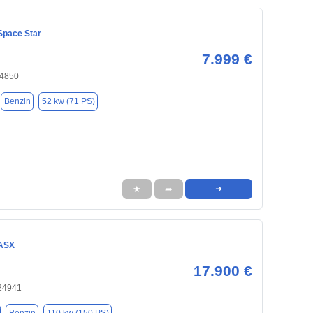
Space Star
7.999 €
24850
Benzin
52 kw (71 PS)
★
➦
➜
 ASX
17.900 €
 24941