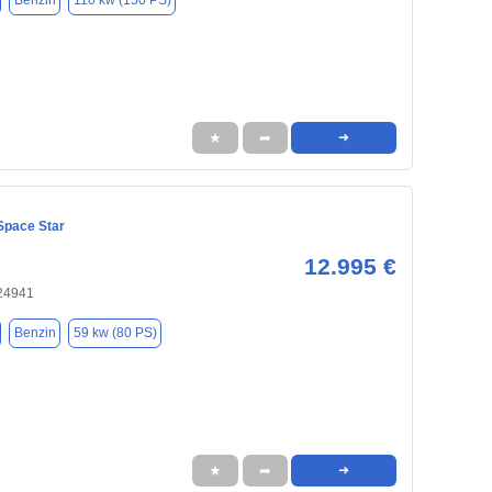
Benzin
110 kw (150 PS)
★
➦
➜
Space Star
12.995 €
 24941
Benzin
59 kw (80 PS)
★
➦
➜