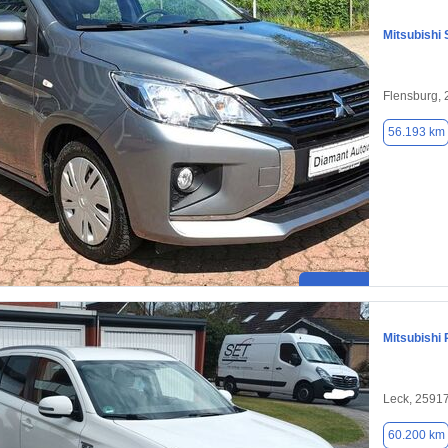
Mitsubishi 
Flensburg,
56.193 km
Mitsubishi 
Leck, 2591
60.200 km