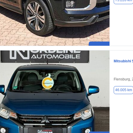
73.228 km
Mitsubishi 
Flensburg,
46.005 km