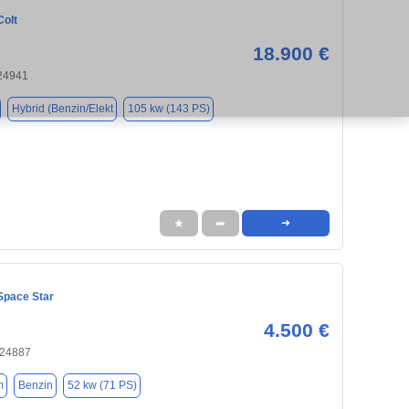
Colt
18.900 €
 24941
Hybrid (Benzin/Elekt
105 kw (143 PS)
★
➦
➜
Space Star
4.500 €
, 24887
m
Benzin
52 kw (71 PS)