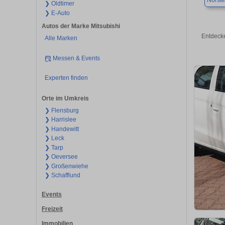
Norste
❯ Oldtimer
❯ E-Auto
Autos der Marke Mitsubishi
Entdecke
Alle Marken
Messen & Events
Experten finden
Orte im Umkreis
❯ Flensburg
❯ Harrislee
❯ Handewitt
❯ Leck
❯ Tarp
❯ Oeversee
❯ Großenwiehe
❯ Schafflund
Events
Freizeit
Immobilien