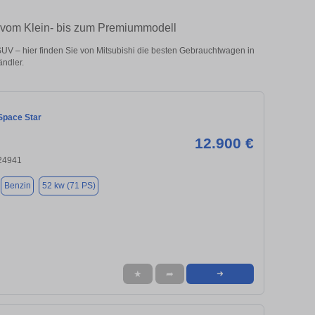
– vom Klein- bis zum Premiummodell
UV – hier finden Sie von Mitsubishi die besten Gebrauchtwagen in
ndler.
Space Star
12.900 €
 24941
Benzin
52 kw (71 PS)
★
➦
➜