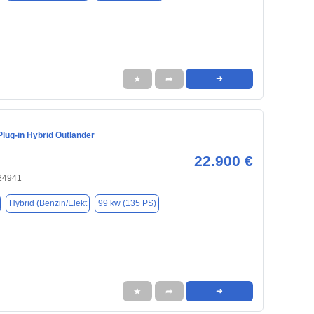
★
➦
➜
Plug-in Hybrid Outlander
22.900 €
 24941
Hybrid (Benzin/Elekt
99 kw (135 PS)
★
➦
➜