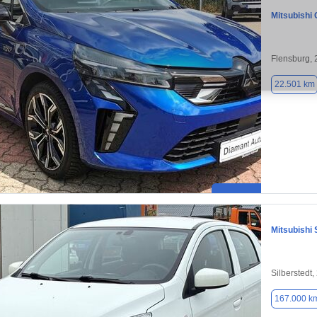
Mitsubishi 
Flensburg,
22.501 km
Mitsubishi 
Silberstedt
167.000 k