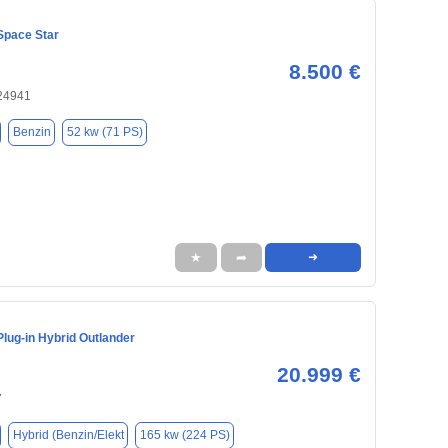
Space Star
8.500 €
 24941
Benzin
52 kw (71 PS)
★
➦
➜
Plug-in Hybrid Outlander
20.999 €
7
Hybrid (Benzin/Elekt
165 kw (224 PS)