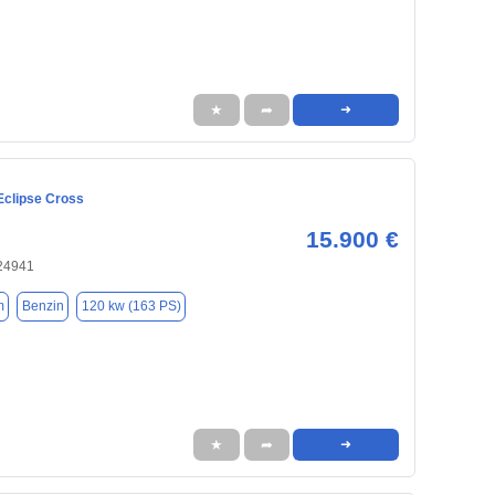
★
➦
➜
Eclipse Cross
15.900 €
 24941
m
Benzin
120 kw (163 PS)
★
➦
➜