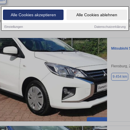
dt
Finden Sie in Norstedt Ihren gebrauchten Mitsubishi 
Alle Cookies akzeptieren
Alle Cookies ablehnen
n Sie in Norstedt gebrauchte Mitsubishi Fahrzeuge. Von Kleinwagen bis hin zum S
Norstedt von privat und vom Hä
Einstellungen
Datenschutzerklärung
Mitsubishi 
Flensburg,
9.454 km