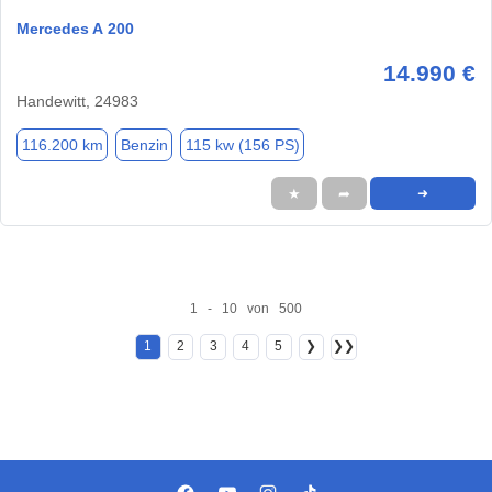
Mercedes A 200
14.990 €
Handewitt, 24983
116.200 km
Benzin
115 kw (156 PS)
★
➦
➜
1 - 10 von 500
1
2
3
4
5
❯
❯❯