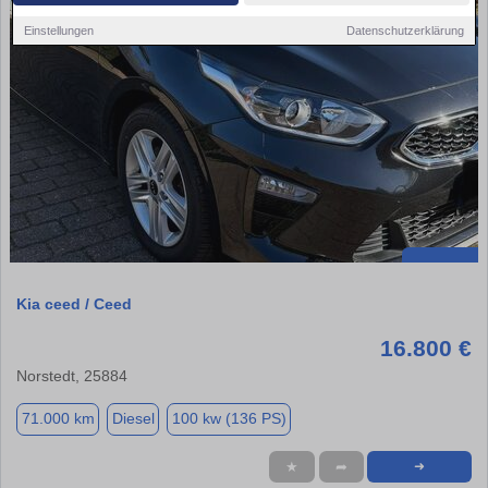
Einstellungen
Datenschutzerklärung
Kia ceed / Ceed
16.800 €
Norstedt, 25884
71.000 km
Diesel
100 kw (136 PS)
★
➦
➜