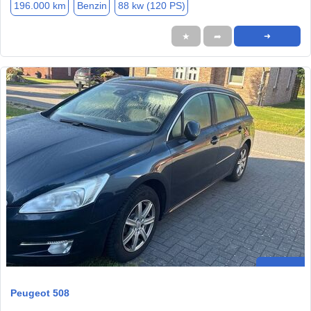
196.000 km
Benzin
88 kw (120 PS)
★
➦
➜
Peugeot 508