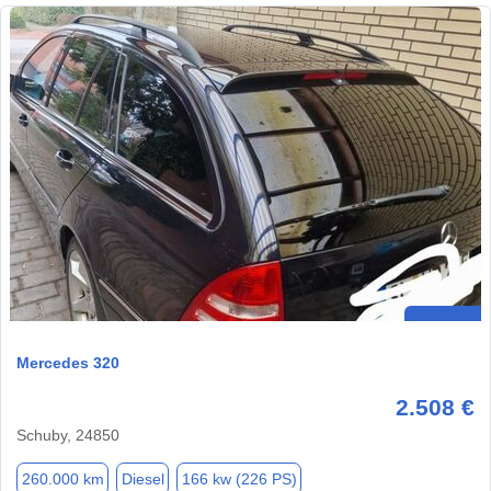
Mercedes 320
2.508 €
Schuby, 24850
260.000 km
Diesel
166 kw (226 PS)