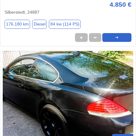
4.850 €
Silberstedt, 24887
176.180 km
Diesel
84 kw (114 PS)
★
➦
➜