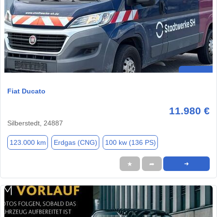
Fiat Ducato
11.980 €
Silberstedt, 24887
123.000 km
Erdgas (CNG)
100 kw (136 PS)
★
➦
➜