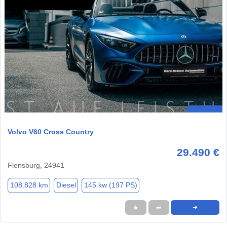
Volvo V60 Cross Country
29.490 €
Flensburg, 24941
108.828 km
Diesel
145 kw (197 PS)
★
➦
➜