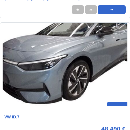
★
➦
➜
VW ID.7
48.490 €