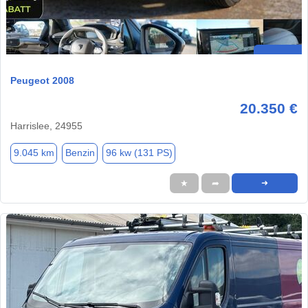
Peugeot 2008
20.350 €
Harrislee, 24955
9.045 km
Benzin
96 kw (131 PS)
★
➦
➜