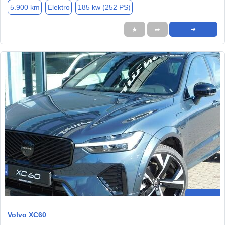
5.900 km
Elektro
185 kw (252 PS)
★
➦
➜
Volvo XC60