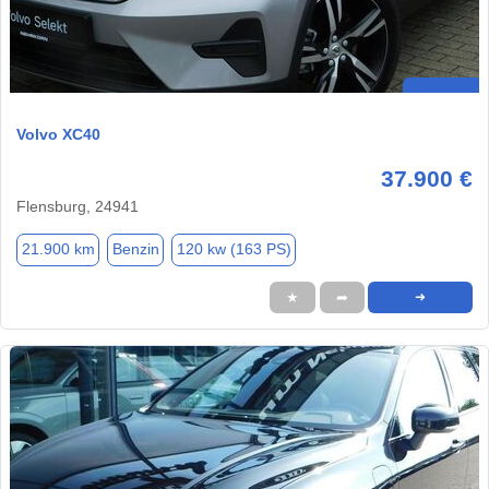
Volvo XC40
37.900 €
Flensburg, 24941
21.900 km
Benzin
120 kw (163 PS)
★
➦
➜