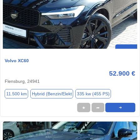
Volvo XC60
52.900 €
Flensburg, 24941
11.500 km
Hybrid (Benzin/Elekt
335 kw (455 PS)
★
➦
➜