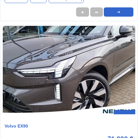
★
➦
➜
Volvo EX90