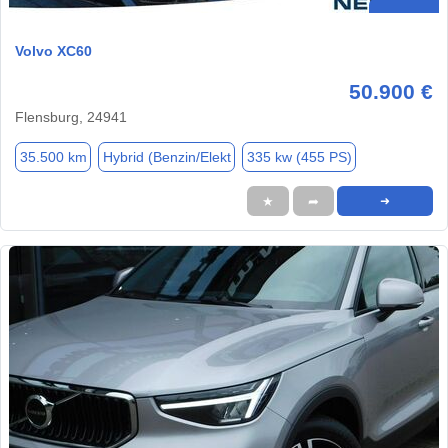
Volvo XC60
50.900 €
Flensburg, 24941
35.500 km
Hybrid (Benzin/Elekt
335 kw (455 PS)
★
➦
➜