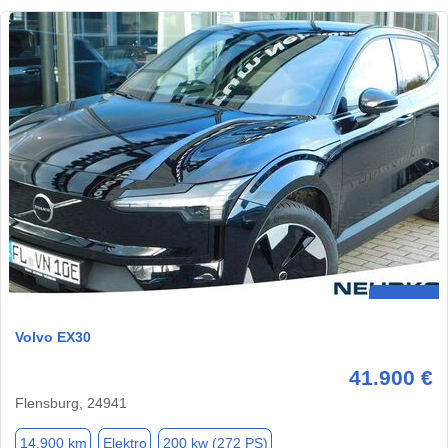
Volvo EX30
41.900 €
Flensburg, 24941
14.900 km
Elektro
200 kw (272 PS)