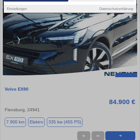
Einstellungen
Datenschutzerklärung
Volvo EX90
84.900 €
Flensburg, 24941
7.900 km
Elektro
335 kw (455 PS)
★
➦
➜