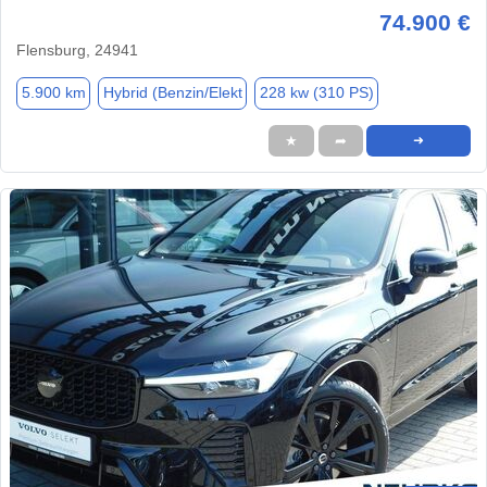
74.900 €
Flensburg, 24941
5.900 km
Hybrid (Benzin/Elekt
228 kw (310 PS)
★
➦
➜