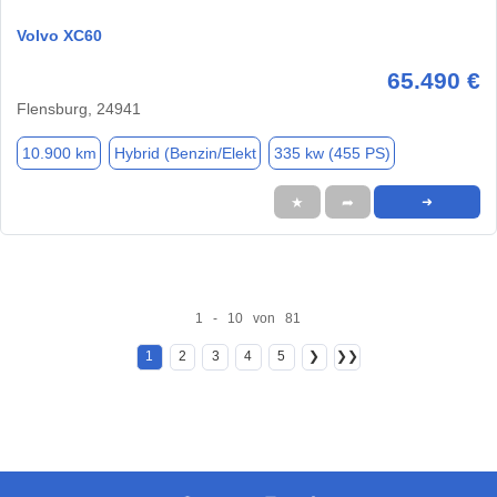
Volvo XC60
65.490 €
Flensburg, 24941
10.900 km
Hybrid (Benzin/Elekt
335 kw (455 PS)
★
➦
➜
1 - 10 von 81
1
2
3
4
5
❯
❯❯