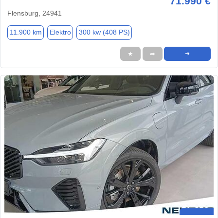
71.990 €
Flensburg, 24941
11.900 km
Elektro
300 kw (408 PS)
★
➦
➜