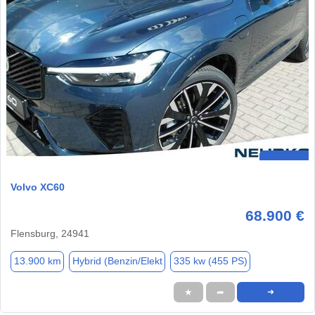
Volvo XC60
68.900 €
Flensburg, 24941
13.900 km
Hybrid (Benzin/Elekt
335 kw (455 PS)
★
➦
➜