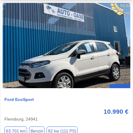
Ford EcoSport
10.990 €
Flensburg, 24941
63.701 km
Benzin
82 kw (111 PS)