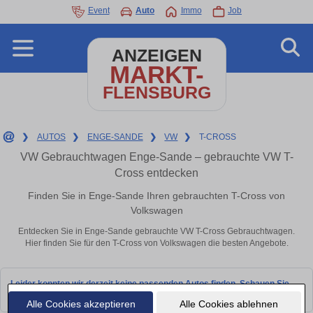
Event
Auto
Immo
Job
ANZEIGEN
MARKT-
FLENSBURG
❯
AUTOS
❯
ENGE-SANDE
❯
VW
❯
T-CROSS
VW Gebrauchtwagen Enge-Sande – gebrauchte VW T-
Cross entdecken
Finden Sie in Enge-Sande Ihren gebrauchten T-Cross von
Volkswagen
Entdecken Sie in Enge-Sande gebrauchte VW T-Cross Gebrauchtwagen.
Hier finden Sie für den T-Cross von Volkswagen die besten Angebote.
Leider konnten wir derzeit keine passenden Autos finden. Schauen Sie
bald wieder vorbei!
Alle Cookies akzeptieren
Alle Cookies ablehnen