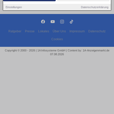
Einstellungen
Datenschutzerklärung
Ratgeber
Presse
Lokales
Über Uns
Impressum
Datenschutz
Cookies
Copyright © 2000 - 2026 | 1A Infosysteme GmbH | Content by: 1A-Anzeigenmarkt.de
07.08.2026