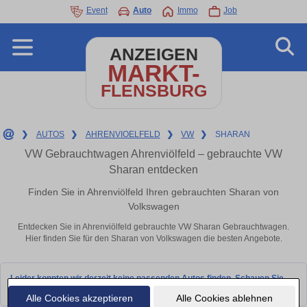
Event
Auto
Immo
Job
ANZEIGEN
MARKT-
FLENSBURG
❯
AUTOS
❯
AHRENVIOELFELD
❯
VW
❯
SHARAN
VW Gebrauchtwagen Ahrenviölfeld – gebrauchte VW
Sharan entdecken
Finden Sie in Ahrenviölfeld Ihren gebrauchten Sharan von
Volkswagen
Entdecken Sie in Ahrenviölfeld gebrauchte VW Sharan Gebrauchtwagen.
Hier finden Sie für den Sharan von Volkswagen die besten Angebote.
Leider konnten wir derzeit keine passenden Autos finden. Schauen Sie
bald wieder vorbei!
Alle Cookies akzeptieren
Alle Cookies ablehnen