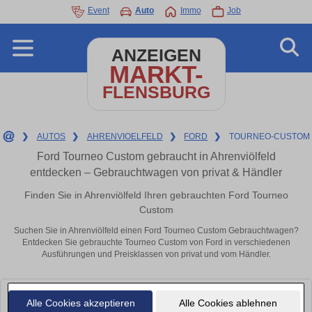
Event
Auto
Immo
Job
ANZEIGEN
MARKT-
FLENSBURG
❯
AUTOS
❯
AHRENVIOELFELD
❯
FORD
❯
TOURNEO-CUSTOM
Ford Tourneo Custom gebraucht in Ahrenviölfeld
entdecken – Gebrauchtwagen von privat & Händler
Finden Sie in Ahrenviölfeld Ihren gebrauchten Ford Tourneo
Custom
Suchen Sie in Ahrenviölfeld einen Ford Tourneo Custom Gebrauchtwagen?
Entdecken Sie gebrauchte Tourneo Custom von Ford in verschiedenen
Ausführungen und Preisklassen von privat und vom Händler.
Leider konnten wir derzeit keine passenden Autos finden. Schauen Sie
Alle Cookies akzeptieren
Alle Cookies ablehnen
bald wieder vorbei!