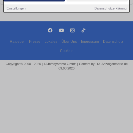
Einstellungen
Datenschutzerklärung
Ratgeber
Presse
Lokales
Über Uns
Impressum
Datenschutz
Cookies
Copyright © 2000 - 2026 | 1A Infosysteme GmbH | Content by: 1A-Anzeigenmarkt.de
09.08.2026