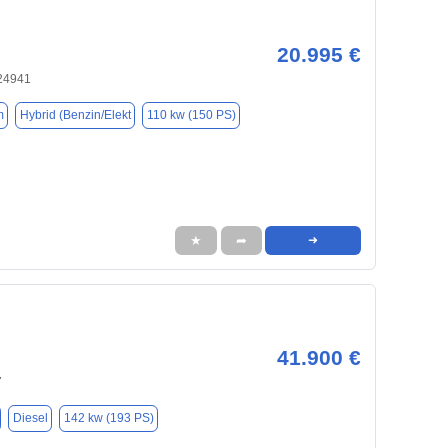
20.995 €
 24941
m
Hybrid (Benzin/Elekt
110 kw (150 PS)
★
➦
➜
41.900 €
7
Diesel
142 kw (193 PS)