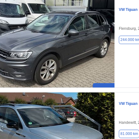
VW Tiguan
Flensburg,
244.000 k
VW Tiguan
Handewitt,
81.000 km