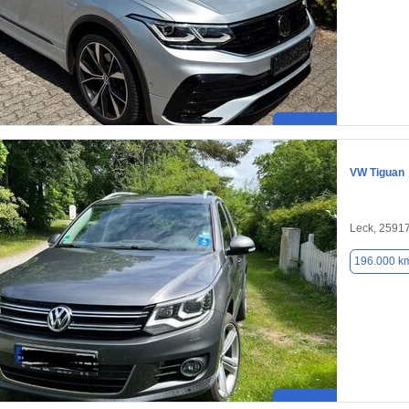
VW Tiguan
Leck, 2591
196.000 k