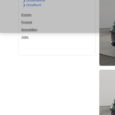
❯ Großenwiehe
❯ Schafflund
Events
Freizeit
Immobilien
Jobs