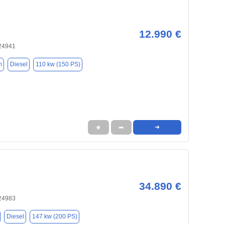
12.990 €
 24941
m
Diesel
110 kw (150 PS)
★
➦
➜
34.890 €
 24983
Diesel
147 kw (200 PS)