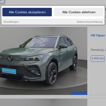
p
Finden Sie in Achtrup Ihren gebrauchten
Alle Cookies akzeptieren
Alle Cookies ablehnen
Entdecken Sie in Achtrup gebrauchte VW Tiguan Gebrauchtwagen. Hier finden S
Einstellungen
Datenschutzerklärung
VW Tiguan
Flensburg,
4.900 km