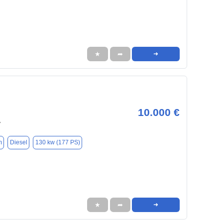
★
➦
➜
10.000 €
7
m
Diesel
130 kw (177 PS)
★
➦
➜