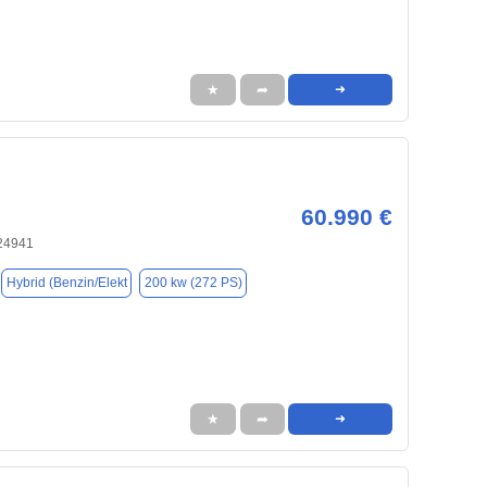
★
➦
➜
60.990 €
 24941
Hybrid (Benzin/Elekt
200 kw (272 PS)
★
➦
➜