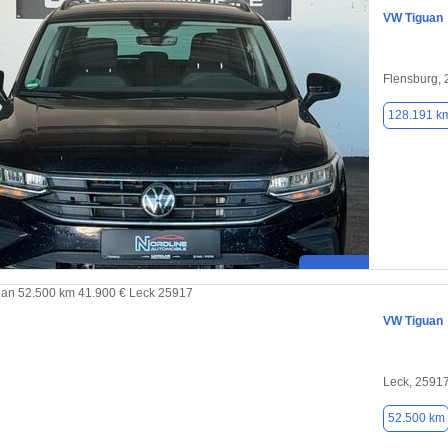
VW Tiguan
Flensburg,
128.191 k
VW Tiguan
Leck, 2591
52.500 km