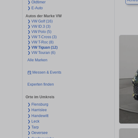
Achtru
❯ Oldtimer
❯ E-Auto
Autos der Marke VW
❯ VW Golf (16)
❯ VW ID.3 (3)
❯ VW Polo (5)
❯ VW T-Cross (3)
❯ VW T-Roc (8)
❯ VW Tiguan (12)
❯ VW Touran (6)
Alle Marken
Messen & Events
Experten finden
Orte im Umkreis
❯ Flensburg
❯ Harrislee
❯ Handewitt
❯ Leck
❯ Tarp
❯ Oeversee