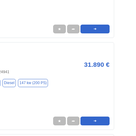
★
➦
➜
31.890 €
 24941
Diesel
147 kw (200 PS)
★
➦
➜