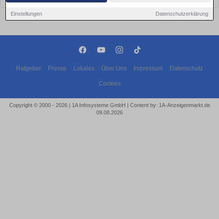
Einstellungen
Datenschutzerklärung
Ratgeber
Presse
Lokales
Über Uns
Impressum
Datenschutz
Cookies
Copyright © 2000 - 2026 | 1A Infosysteme GmbH | Content by: 1A-Anzeigenmarkt.de
09.08.2026