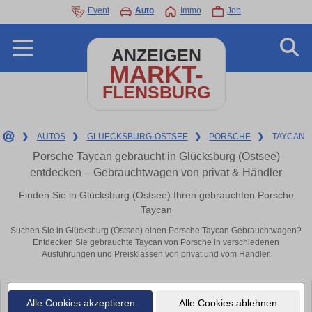
Event
Auto
Immo
Job
ANZEIGEN
MARKT-
FLENSBURG
❯
AUTOS
❯
GLUECKSBURG-OSTSEE
❯
PORSCHE
❯
TAYCAN
Porsche Taycan gebraucht in Glücksburg (Ostsee)
entdecken – Gebrauchtwagen von privat & Händler
Finden Sie in Glücksburg (Ostsee) Ihren gebrauchten Porsche
Taycan
Suchen Sie in Glücksburg (Ostsee) einen Porsche Taycan Gebrauchtwagen?
Entdecken Sie gebrauchte Taycan von Porsche in verschiedenen
Ausführungen und Preisklassen von privat und vom Händler.
Leider konnten wir derzeit keine passenden Autos finden. Schauen Sie
Alle Cookies akzeptieren
Alle Cookies ablehnen
bald wieder vorbei!