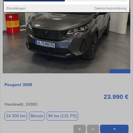
Einstellungen
Datenschutzerklärung
Peugeot 3008
23.990 €
Handewitt, 24983
24.300 km
Benzin
96 kw (131 PS)
★
➦
➜