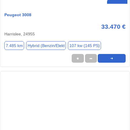
Peugeot 3008
33.470 €
Harrislee, 24955
7.485 km
Hybrid (Benzin/Elekt
107 kw (145 PS)
★
➦
➜