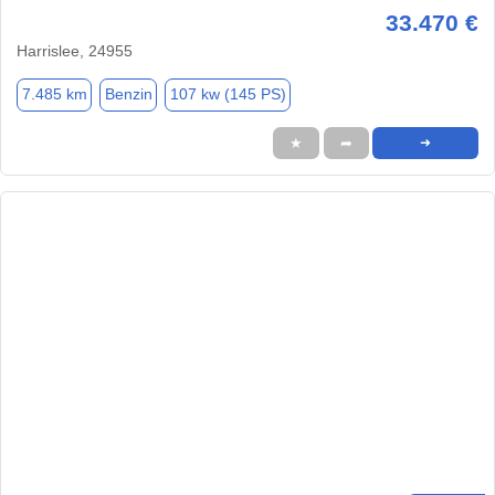
33.470 €
Harrislee, 24955
7.485 km
Benzin
107 kw (145 PS)
★
➦
➜