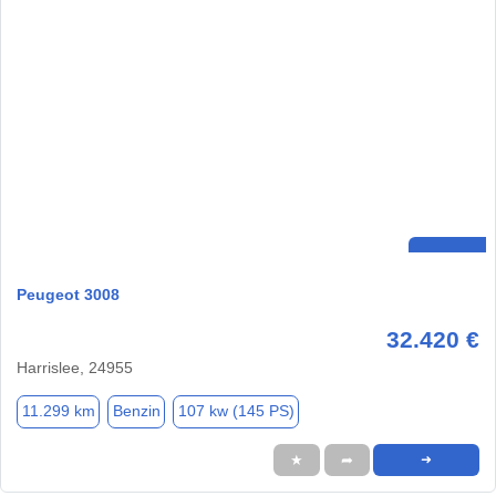
Peugeot 3008
32.420 €
Harrislee, 24955
11.299 km
Benzin
107 kw (145 PS)
★
➦
➜