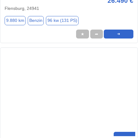
26.490 €
Flensburg, 24941
9.880 km
Benzin
96 kw (131 PS)
★
➦
➜