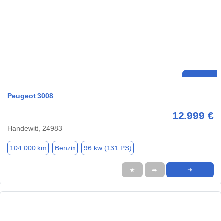
Peugeot 3008
12.999 €
Handewitt, 24983
104.000 km
Benzin
96 kw (131 PS)
★
➦
➜