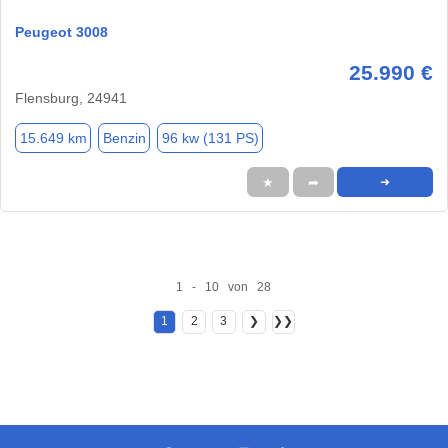
Peugeot 3008
25.990 €
Flensburg, 24941
15.649 km
Benzin
96 kw (131 PS)
★
➦
➜
1 - 10 von 28
1
2
3
❯
❯❯