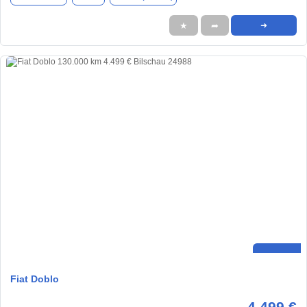
★
➦
➜
Fiat Doblo
4.499 €