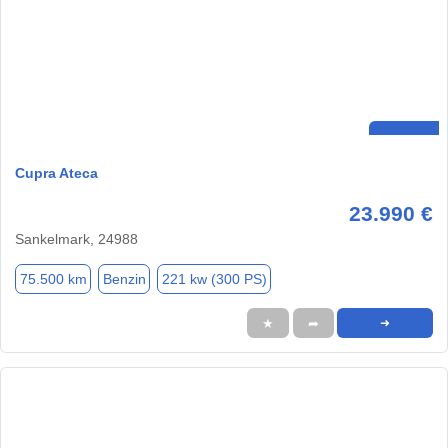
Cupra Ateca
23.990 €
Sankelmark, 24988
75.500 km
Benzin
221 kw (300 PS)
★
➦
➜