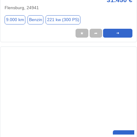
Flensburg, 24941
9.000 km
Benzin
221 kw (300 PS)
★
➦
➜