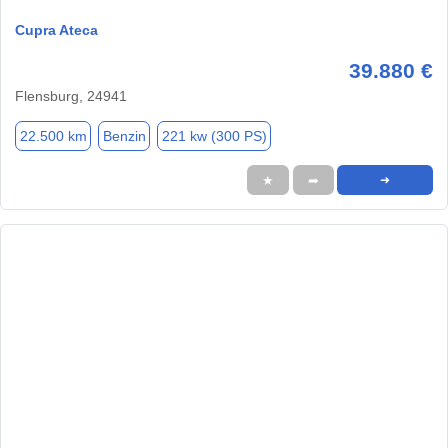
Cupra Ateca
39.880 €
Flensburg, 24941
22.500 km
Benzin
221 kw (300 PS)
★
➦
➜