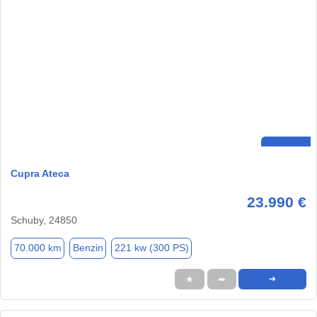
Cupra Ateca
23.990 €
Schuby, 24850
70.000 km
Benzin
221 kw (300 PS)
★
➦
➜