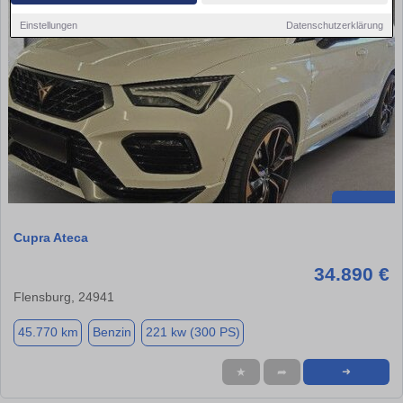
Einstellungen
Datenschutzerklärung
Cupra Ateca
34.890 €
Flensburg, 24941
45.770 km
Benzin
221 kw (300 PS)
★
➦
➜