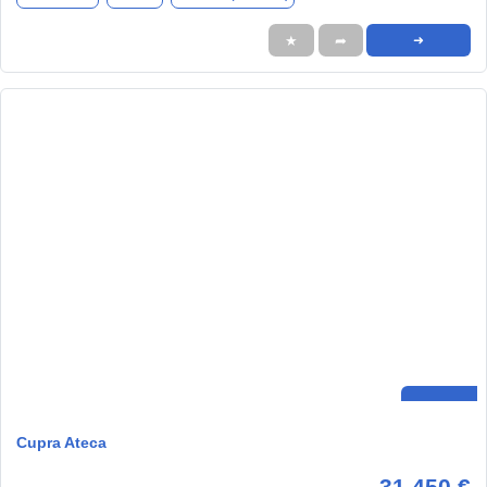
★
➦
➜
Cupra Ateca
31.450 €