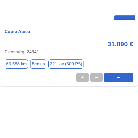
Cupra Ateca
31.890 €
Flensburg, 24941
63.588 km
Benzin
221 kw (300 PS)
★
➦
➜