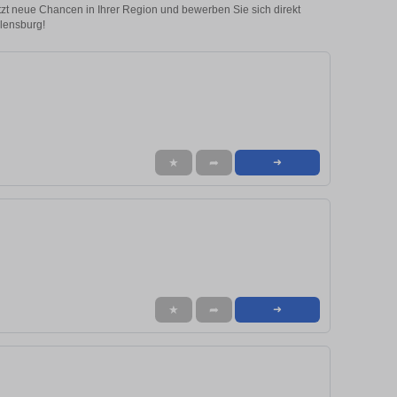
etzt neue Chancen in Ihrer Region und bewerben Sie sich direkt
Flensburg!
★
➦
➜
★
➦
➜