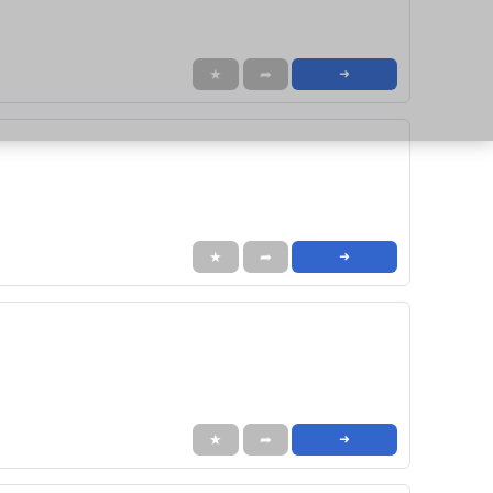
★
➦
➜
★
➦
➜
★
➦
➜