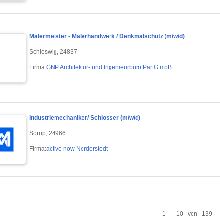
Malermeister - Malerhandwerk / Denkmalschutz (m/w/d)
Schleswig, 24837
Firma:
GNP Architektur- und Ingenieurbüro PartG mbB
Industriemechaniker/ Schlosser (m/w/d)
Sörup, 24966
Firma:
active now Norderstedt
1 - 10 von 139