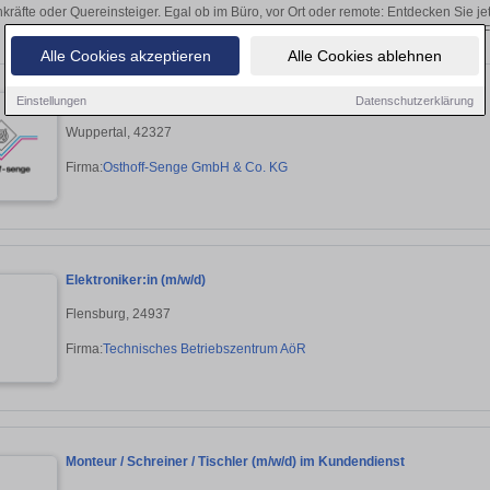
kräfte oder Quereinsteiger. Egal ob im Büro, vor Ort oder remote: Entdecken Sie j
auf passende Tischler-Stellen in 
Alle Cookies akzeptieren
Alle Cookies ablehnen
Servicetechniker / Inbetriebnahme Techniker (m/w/d)
Einstellungen
Datenschutzerklärung
Wuppertal, 42327
Firma:
Osthoff-Senge GmbH & Co. KG
Elektroniker:in (m/w/d)
Flensburg, 24937
Firma:
Technisches Betriebszentrum AöR
Monteur / Schreiner / Tischler (m/w/d) im Kundendienst