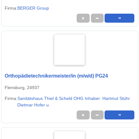
Firma:
BERGER Group
★
➦
➜
Orthopädietechnikermeister/in (m/w/d) PG24
Flensburg, 24937
Firma:
Sanitätshaus Thiel & Scheld OHG Inhaber: Hartmut Stühr
Dietmar Hofer u.
★
➦
➜