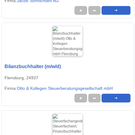
Firma:
Jacob Sönnichsen AG
★
➦
➜
Bilanzbuchhalter (m/w/d)
Flensburg, 24937
Firma:
Otto & Kollegen Steuerberatungsgesellschaft mbH
★
➦
➜