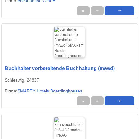
Firma:
AccountOne GmbH
★
➦
➜
Buchhalter vorbereitende Buchhaltung (m/w/d)
Schleswig, 24837
Firma:
SMARTY Hotels Boardinghouses
★
➦
➜