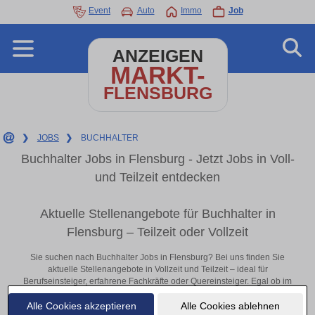
Event
Auto
Immo
Job
ANZEIGEN
MARKT-
FLENSBURG
❯
JOBS
❯
BUCHHALTER
Buchhalter Jobs in Flensburg - Jetzt Jobs in Voll-
und Teilzeit entdecken
Aktuelle Stellenangebote für Buchhalter in
Flensburg – Teilzeit oder Vollzeit
Sie suchen nach Buchhalter Jobs in Flensburg? Bei uns finden Sie
aktuelle Stellenangebote in Vollzeit und Teilzeit – ideal für
Berufseinsteiger, erfahrene Fachkräfte oder Quereinsteiger. Egal ob im
Büro, vor Ort oder remote: Entdecken Sie jetzt neue Chancen in Ihrer
Alle Cookies akzeptieren
Alle Cookies ablehnen
Region und bewerben Sie sich direkt auf passende Buchhalter-Stellen