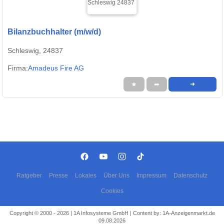
Bilanzbuchhalter (m/w/d)
Schleswig, 24837
Firma:
Amadeus Fire AG
★
➦
➜
Ratgeber
Presse
Lokales
Über Uns
Impressum
Datenschutz
Cookies
Copyright © 2000 - 2026 | 1A Infosysteme GmbH | Content by: 1A-Anzeigenmarkt.de
09.08.2026