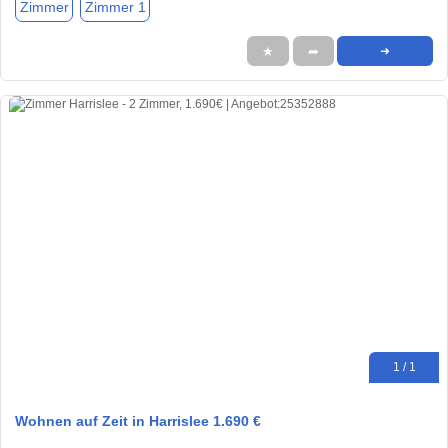
Zimmer
Zimmer 1
★
➦
➜
1 / 1
Wohnen auf Zeit in Harrislee 1.690 €